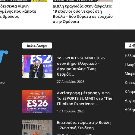
δεισένια Λίμνη
Διπλή τραγωδία στην άσφαλτο:
γμένης που κάποτε
19 ετών οι δύο νεκροί στη
ε θρύλους
Βούλα – Δύο θύματα σε τροχαίο
στην Ομόνοια
Δείτε Ακόμα
ΔΗ
Ελλά
1ο ESPORTS SUMMIT 2026
στον Δήμο Ελληνικού –
Γλυφ
Αργυρούπολης: Ένας
θεσμός...
Μικρέ
27 Απριλίου 2026
ικό
Κορον
Κόσμ
Αντίστροφη μέτρηση για το
1ο ESPORTS SUMMIT στο ”The
Αργυρ
Ellinikon Experience...
Αθλητ
17 Απριλίου 2026
Επεισόδια τώρα στην Βούλη
| Ζωντανή Σύνδεση