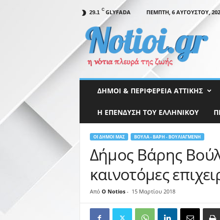
C
GLYFADA
ΠΈΜΠΤΗ, 6 ΑΥΓΟΎΣΤΟΥ, 20
29.1
N
o
t
i
o
i
.
ΔΉΜΟΙ & ΠΕΡΙΦΈΡΕΙΑ ΑΤΤΙΚΉΣ
g
r
Η ΕΠΕΝΔΥΣΗ ΤΟΥ ΕΛΛΗΝΙΚΟΥ
Π
ΟΙ ΔΉΜΟΙ ΜΑΣ
ΒΟΎΛΑ - ΒΆΡΗ - ΒΟΥΛΙΑΓΜΈΝΗ
Δήμος Βάρης Βούλ
καινοτόμες επιχει
Από
O Notios
-
15 Μαρτίου 2018