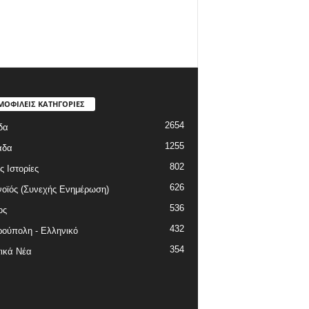
ΜΟΦΙΛΕΙΣ ΚΑΤΗΓΟΡΙΕΣ
2654
δα
1255
άδα
802
ς Ιστορίες
626
οϊός (Συνεχής Ενημέρωση)
536
ος
432
ούπολη - Ελληνικό
354
ικά Νέα