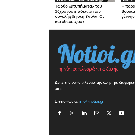
Τα δύο «χτυπήματα» του
Η παρα
30χρονου επιδειξία που
Βουλια
συνελήφθη στη Βούλα -Οι
γέννησ
καταθέσεις σοκ
Δείτε την νότια πλευρά της ζωής, με διαφορετ
μάτι.
Επικοινωνία:
info@notioi.gr