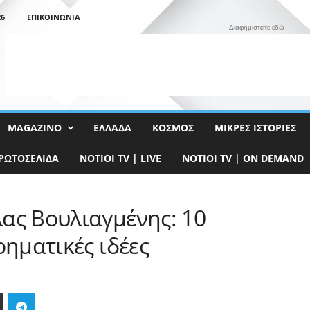
26
ΕΠΙΚΟΙΝΩΝΊΑ
Διαφημιστείτε εδώ
MAGAZINO
ΕΛΛΆΔΑ
ΚΌΣΜΟΣ
ΜΙΚΡΈΣ ΙΣΤΟΡΊΕΣ
ΡΩΤΟΣΈΛΙΔΑ
NOTIOI TV | LIVE
NOTIOI TV | ON DEMAND
ας Βουλιαγμένης: 10
ρηματικές ιδέες