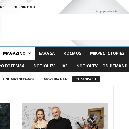
026
ΕΠΙΚΟΙΝΩΝΊΑ
Διαφημιστείτε εδώ
MAGAZINO
ΕΛΛΆΔΑ
ΚΌΣΜΟΣ
ΜΙΚΡΈΣ ΙΣΤΟΡΊΕΣ
ΡΩΤΟΣΈΛΙΔΑ
NOTIOI TV | LIVE
NOTIOI TV | ON DEMAND
ΚΙΝΗΜΑΤΟΓΡΆΦΟΣ
ΜΟΥΣΙΚΆ ΝΈΑ
ΤΗΛΕΌΡΑΣΗ