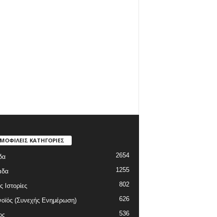
ΜΟΦΙΛΕΙΣ ΚΑΤΗΓΟΡΙΕΣ
2654
δα
1255
άδα
802
ς Ιστορίες
626
οϊός (Συνεχής Ενημέρωση)
536
ος