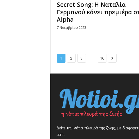
Secret Song: Η Ναταλία
Γερμανού κάνει πρεμιέρα σ
Alpha
7 Νοεμβρίου 2023
...
1
2
3
16
Δείτε την νότια πλευρά της ζωής, με διαφορετ
μάτι.