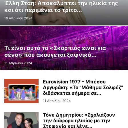
Έλλη Στάη: Αποκαλύπτει την ηλικία της
και ότι περιμένει το τρίτο...
19 Απριλίου 2024
Τι είναι αυτό το «Σκορπιός είναι για
σένα» που ακούγεται ξαφνικά...
11 Απριλίου 2024
Eurovision 1977 – Μπέσσυ
Αργυράκη: «Το ”Μάθημα Σολφέζ”
διδάσκεται σήμερα σε...
11 Απριλίου 2024
Τόνυ Δημητρίου: «Σχολιάζουν
την διάφορα ηλικίας με την
Στεφανία και λένε...