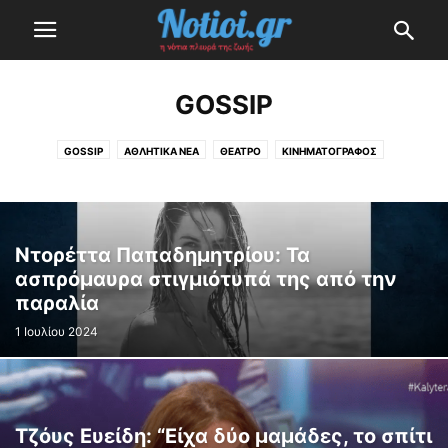
GOSSIP
GOSSIP
ΑΘΛΗΤΙΚΆ ΝΈΑ
ΘΈΑΤΡΟ
ΚΙΝΗΜΑΤΟΓΡΆΦΟΣ
ΜΟΥΣΙΚΆ ΝΈΑ
ΤΗΛΕΌΡΑΣΗ
Ντορέττα Παπαδημητρίου: Τα
ασπρόμαυρα στιγμιότυπά της από την
παραλία
1 Ιουλίου 2024
Τζόυς Ευείδη: “Είχα δύο μαμάδες, το σπίτι