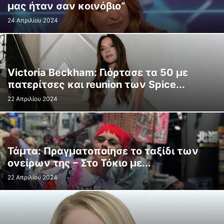
μας ήταν σαν κοινόβιο”
24 Απριλίου 2024
Victoria Beckham: Γιόρτασε τα 50 με
πατερίτσες και reunion των Spice...
22 Απριλίου 2024
Τάμτα: Πραγματοποίησε το ταξίδι των
ονείρων της – Στο Τόκιο με...
22 Απριλίου 2024