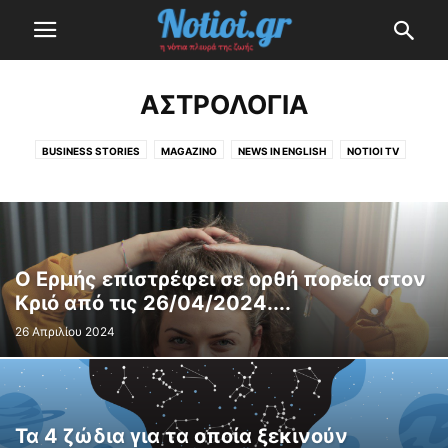
ΑΣΤΡΟΛΟΓΊΑ
BUSINESS STORIES
MAGAZINO
NEWS IN ENGLISH
NOTIOI TV
NOTIOI TV
ΑΣΤΡΟΛΟΓΊΑ
ΔΙΑΣΚΈΔΑΣΗ
ΕΚΛΟΓΈΣ 2023
ΕΛΛΆΔΑ
Η ΕΠΕΝΔΥΣΗ ΤΟΥ ΕΛΛΗΝΙΚΟΥ
ΚΟΡΟΝΟΪΌΣ (ΣΥΝΕΧΉΣ ΕΝΗΜΈΡΩΣΗ)
ΚΌΣΜΟΣ
ΜΙΚΡΈΣ ΙΣΤΟΡΊΕΣ
ΟΙ ΔΉΜΟΙ ΜΑΣ
ΤΕΧΝΟΛΟΓΊΑ
ΥΓΕΊΑ & ΟΜΟΡΦΙΆ
Ο Ερμής επιστρέφει σε ορθή πορεία στον
Κριό από τις 26/04/2024....
26 Απριλίου 2024
Τα 4 ζώδια για τα οποία ξεκινούν