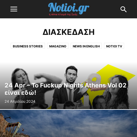
ΔΙΑΣΚΈΔΑΣΗ
BUSINESS STORIES
MAGAZINO
NEWS IN ENGLISH
NOTIOI TV
NOTIOI TV
ΑΣΤΡΟΛΟΓΊΑ
ΔΙΑΣΚΈΔΑΣΗ
ΕΚΛΟΓΈΣ 2023
ΕΛΛΆΔΑ
Η ΕΠΕΝΔΥΣΗ ΤΟΥ ΕΛΛΗΝΙΚΟΥ
ΚΟΡΟΝΟΪΌΣ (ΣΥΝΕΧΉΣ ΕΝΗΜΈΡΩΣΗ)
ΚΌΣΜΟΣ
ΜΙΚΡΈΣ ΙΣΤΟΡΊΕΣ
ΟΙ ΔΉΜΟΙ ΜΑΣ
ΤΕΧΝΟΛΟΓΊΑ
ΥΓΕΊΑ & ΟΜΟΡΦΙΆ
24 Apr – To Fuckup Nights Athens Vol 02
είναι εδώ!
24 Απριλίου 2024