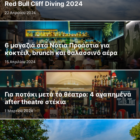
Red Bull Cliff Diving 2024
22 Απριλίου 2024
6 μαγαζιά στα Νότια Προάστια για
κοκτέιλ, brunch και θαλασσινό αέρα
15 Απριλίου 2024
Για ποτάκι μετά το θέατρο: 4 αγαπημένα
after theatre στέκια
1 Μαρτίου 2024