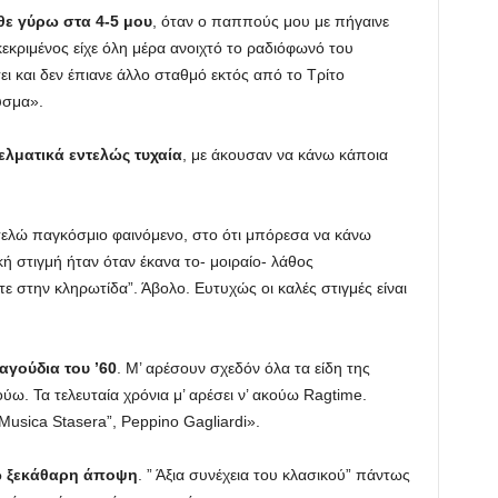
ε γύρω στα 4-5 μου
, όταν ο παππούς μου με πήγαινε
κριμένος είχε όλη μέρα ανοιχτό το ραδιόφωνό του
ει και δεν έπιανε άλλο σταθμό εκτός από το Τρίτο
υσμα».
λματικά εντελώς τυχαία
, με άκουσαν να κάνω κάποια
λώ παγκόσμιο φαινόμενο, στο ότι μπόρεσα να κάνω
 στιγμή ήταν όταν έκανα το- μοιραίο- λάθος
ε στην κληρωτίδα”. Άβολο. Ευτυχώς οι καλές στιγμές είναι
αγούδια του ’60
. Μ’ αρέσουν σχεδόν όλα τα είδη της
ω. Τα τελευταία χρόνια μ’ αρέσει ν’ ακούω Ragtime.
usica Stasera”, Peppino Gagliardi».
χω ξεκάθαρη άποψη
. ” Άξια συνέχεια του κλασικού” πάντως