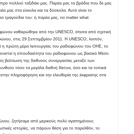
προ πολλού ταξιδάκι μας. Παρέα μας τα βράδια που δε μας
έα μας στα εύκολα και τα δύσκολα. Αυτό είναι το
τα τραγούδια του: η παρέα μας, no matter what.
ιοφώνου καθιερώθηκε από την UNESCO, έπειτα από σχετική
φώνου, στις 29 Σεπτεμβρίου 2011. Η UNESCO, λοιπόν,
εί η πρώτη μέρα λειτουργίας του ραδιοφώνου του ΟΗΕ, το
 τονιστεί η σπουδαιότητα του ραδιοφώνου ως βασικό Μέσο
τη βελτίωση της διεθνούς συνεργασίας μεταξύ των
νθούν τόσο τα μεγάλα διεθνή δίκτυα, όσο και τα τοπικά
την πληροφόρηση και την ελευθερία της έκφρασης στα
φώνου, ζητήσαμε από μερικούς πολύ αγαπημένους
κές ιστορίες, να πάρουν θέση για το παρελθόν, το