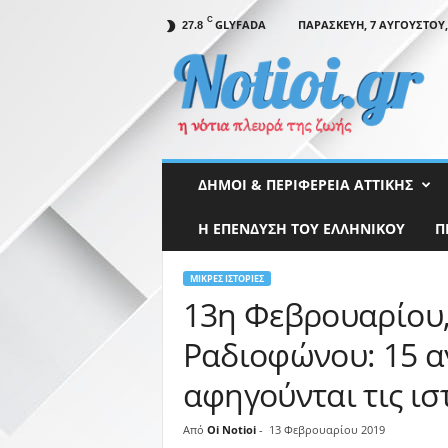
C
GLYFADA
ΠΑΡΑΣΚΕΥΉ, 7 ΑΥΓΟΎΣΤΟΥ,
27.8
N
o
t
i
o
i
.
ΔΉΜΟΙ & ΠΕΡΙΦΈΡΕΙΑ ΑΤΤΙΚΉΣ
g
r
Η ΕΠΕΝΔΥΣΗ ΤΟΥ ΕΛΛΗΝΙΚΟΥ
Π
ΜΙΚΡΈΣ ΙΣΤΟΡΊΕΣ
13η Φεβρουαρίου
Ραδιοφώνου: 15 α
αφηγούνται τις ισ
Από
Oi Notioi
-
13 Φεβρουαρίου 2019