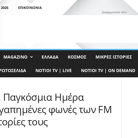
 2026
ΕΠΙΚΟΙΝΩΝΊΑ
Διαφημιστείτε εδώ
MAGAZINO
ΕΛΛΆΔΑ
ΚΌΣΜΟΣ
ΜΙΚΡΈΣ ΙΣΤΟΡΊΕΣ
ΡΩΤΟΣΈΛΙΔΑ
NOTIOI TV | LIVE
NOTIOI TV | ON DEMAND
, Παγκόσμια Ημέρα
γαπημένες φωνές των FM
τορίες τους