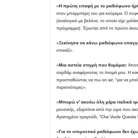
«
Η πρώτη επαφή με το ραδιόφωνο ήρθ
στον μπαρμπέρη του για κούρεμα. Ο συγκε
(αναλογικό με βελόνα, το οποίο είχε χαλάσ
πρόγραμμα). Έρωτας από το πρώτο άκο
«
Ξεκίνησα να κάνω ραδιόφωνο επαγγε
σπικάζ».
«
Μια αστεία στιγμή που θυμάμαι:
Αποτε
σαρδάμ αναφέροντας το όνομά μου. Η κακή
προσπαθώντας να πω on air, “για να μπείτ
περισσότερες».
«
Μπορώ ν’ ακούω όλη μέρα ιταλικά τρ
μουσικής, εξαρτάται από την ώρα που ακού
Αγαπημένο τραγούδι, “Che Vuole Questa M
«
Για το ιντερνετικό ραδιόφωνο δεν έ