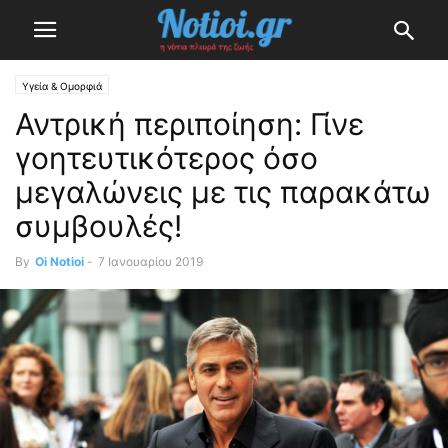
Υγεία & Ομορφιά
Αντρική περιποίηση: Γίνε
γοητευτικότερος όσο
μεγαλώνεις με τις παρακάτω
συμβουλές!
By
Oi Notioi
-
7 Ιανουαρίου 2019