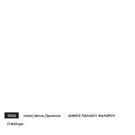
TAGS
notioi_Νότια_Προάστια
ΔΗΜΟΣ ΠΑΛΑΙΟΥ ΦΑΛΗΡΟΥ
Π.Φάληρο