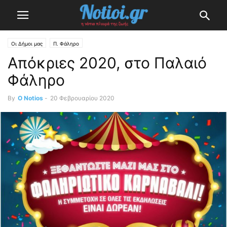
Οι Δήμοι μας
Π. Φάληρο
Απόκριες 2020, στο Παλαιό
Φάληρο
By
O Notios
-
20 Φεβρουαρίου 2020