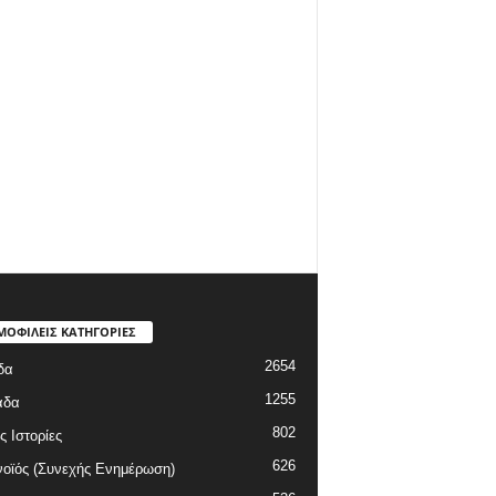
ΜΟΦΙΛΕΙΣ ΚΑΤΗΓΟΡΙΕΣ
2654
δα
1255
άδα
802
ς Ιστορίες
626
οϊός (Συνεχής Ενημέρωση)