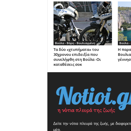
Βούλα - Βάρη - Βουλιαγμένη
Βούλα -
Τα δύο «χτυπήματα» του
Η παρα
30χρονου επιδειξία που
Βουλια
συνελήφθη στη Βούλα -Οι
γέννησ
καταθέσεις σοκ
Δείτε την νότια πλευρά της ζωής, με διαφορετ
μάτι.