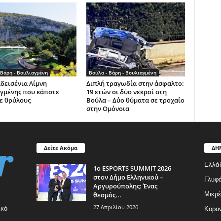
 Βάρη - Βουλιαγμένη
Βούλα - Βάρη - Βουλιαγμένη
δεισένια Λίμνη
Διπλή τραγωδία στην άσφαλτο:
γμένης που κάποτε
19 ετών οι δύο νεκροί στη
ε θρύλους
Βούλα – Δύο θύματα σε τροχαίο
στην Ομόνοια
Δείτε Ακόμα
ΔΗ
Ελλά
1ο ESPORTS SUMMIT 2026
στον Δήμο Ελληνικού –
Γλυφ
Αργυρούπολης: Ένας
θεσμός...
Μικρέ
27 Απριλίου 2026
ικό
Κορον