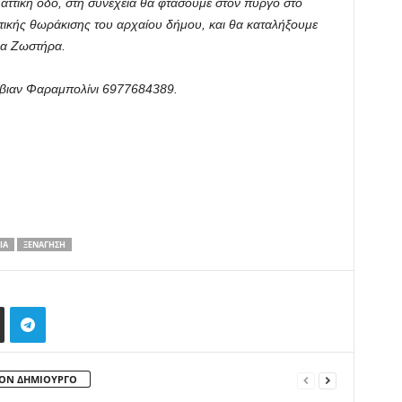
α αττική οδό, στη συνέχεια θα φτάσουμε στον πύργο στο
ικής θωράκισης του αρχαίου δήμου, και θα καταλήξουμε
να Ζωστήρα.
ίβιαν Φαραμπολίνι 6977684389.
ΊΑ
ΞΕΝΆΓΗΣΗ
ΤΟΝ ΔΗΜΙΟΥΡΓΟ