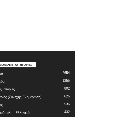
ΜΟΦΙΛΕΙΣ ΚΑΤΗΓΟΡΙΕΣ
2654
δα
1255
άδα
802
ς Ιστορίες
626
οϊός (Συνεχής Ενημέρωση)
536
ος
432
ούπολη - Ελληνικό