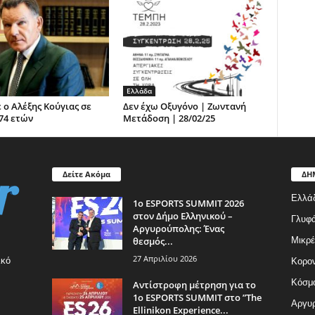
Ελλάδα
 ο Αλέξης Κούγιας σε
Δεν έχω Οξυγόνο | Ζωντανή
 74 ετών
Μετάδοση | 28/02/25
Δείτε Ακόμα
ΔΗ
Ελλά
1ο ESPORTS SUMMIT 2026
στον Δήμο Ελληνικού –
Γλυφ
Αργυρούπολης: Ένας
θεσμός...
Μικρέ
27 Απριλίου 2026
ικό
Κορον
Κόσμ
Αντίστροφη μέτρηση για το
1ο ESPORTS SUMMIT στο ”The
Αργυρ
Ellinikon Experience...