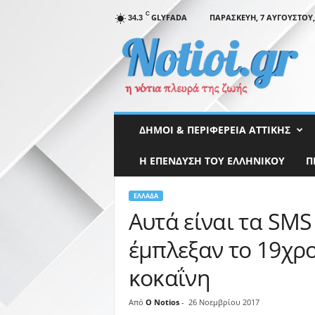
C
GLYFADA
ΠΑΡΑΣΚΕΥΉ, 7 ΑΥΓΟΎΣΤΟΥ,
34.3
N
o
t
i
o
i
.
ΔΉΜΟΙ & ΠΕΡΙΦΈΡΕΙΑ ΑΤΤΙΚΉΣ
g
r
Η ΕΠΕΝΔΥΣΗ ΤΟΥ ΕΛΛΗΝΙΚΟΥ
Π
ΕΛΛΆΔΑ
Αυτά είναι τα SMS
έμπλεξαν το 19χρο
κοκαΐνη
Από
O Notios
-
26 Νοεμβρίου 2017