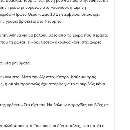
ετά Βραζιλία. Τουρ… Ναι, μόνη μου θα πάω στην Αθήνα. Με
τιλήνη μέσω μηνυμάτων στο Facebook η Ειρήνη
ερίδα «Πρώτο Θέμα». Στις 13 Σεπτεμβρίου, όπως έχει
ης γράφει βρίσκεται στο Ντουμπάι.
 την Αθήνα για να βάλουν βίζες από τις χώρα που πέρασα.
ης που τη ρωτάει τι «δουλίτσες» ακριβώς κάνει στις χώρες
αν νέα μηνύματα.
άω Αίγυπτο. Μετά την Αίγυπτο, Κύπρο. Κάθομαι τρεις
ς, η οποία προφανώς έχει απορίες για το τι ακριβώς κάνει
της γράφει: «Στο είχα πει. Να βάλουν σφραγίδες και βίζες σε
ανταλλάσσουν στο Facebook οι δύο κοπέλες, στα οποία η