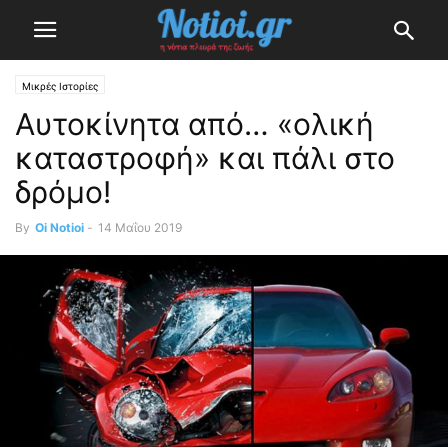
Μικρές Ιστορίες
Αυτοκίνητα από… «ολική
καταστροφή» και πάλι στο
δρόμο!
By
Oi Notioi
-
14 Μαΐου 2019