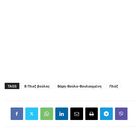
TAGS
Β Πλαζ βούλας
Βάρη-Βούλα-Βουλιαγμένη
Πλάζ