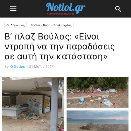
Οι Δήμοι μας
Βούλα - Βάρη - Βουλιαγμένη
B’ πλαζ Βούλας: «Eίναι
ντροπή να την παραδόσεις
σε αυτή την κατάσταση»
By
O Notios
-
31 Μαΐου 2017