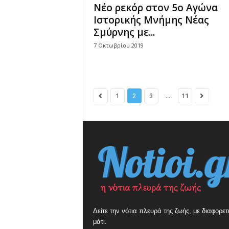
Νέο ρεκόρ στον 5ο Αγώνα
Ιστορικής Μνήμης Νέας
Σμύρνης με...
7 Οκτωβρίου 2019
...
1
2
3
11
Δείτε την νότια πλευρά της ζωής, με διαφορετ
μάτι.