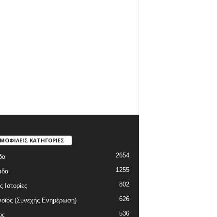
ΜΟΦΙΛΕΙΣ ΚΑΤΗΓΟΡΙΕΣ
2654
δα
1255
άδα
802
ς Ιστορίες
626
οϊός (Συνεχής Ενημέρωση)
536
ος