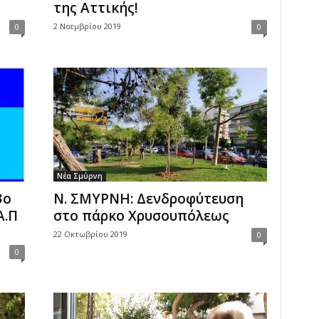
της Αττικής!
2 Νοεμβρίου 2019
0
0
Νέα Σμύρνη
3ο
Ν. ΣΜΥΡΝΗ: Δενδροφύτευση
Α.Π
στο πάρκο Xρυσουπόλεως
22 Οκτωβρίου 2019
0
0