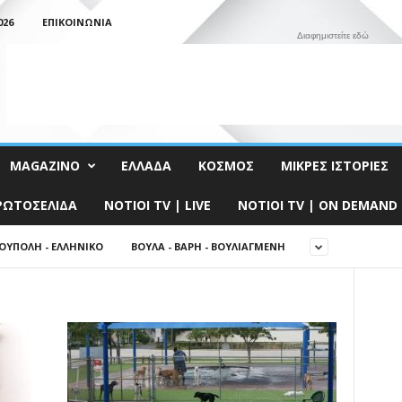
026
ΕΠΙΚΟΙΝΩΝΊΑ
Διαφημιστείτε εδώ
MAGAZINO
ΕΛΛΆΔΑ
ΚΌΣΜΟΣ
ΜΙΚΡΈΣ ΙΣΤΟΡΊΕΣ
ΡΩΤΟΣΈΛΙΔΑ
NOTIOI TV | LIVE
NOTIOI TV | ON DEMAND
ΟΎΠΟΛΗ - ΕΛΛΗΝΙΚΌ
ΒΟΎΛΑ - ΒΆΡΗ - ΒΟΥΛΙΑΓΜΈΝΗ