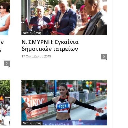
Νέα Σμύρνη
ον
N. ΣΜΥΡΝΗ: Εγκαίνια
ς
δημοτικών ιατρείων
17 Οκτωβρίου 2019
0
0
Νέα Σμύρνη