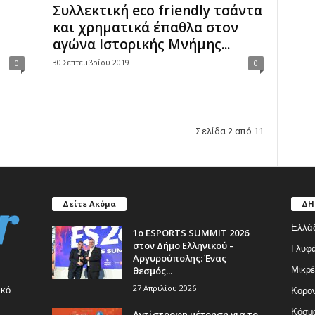
Συλλεκτική eco friendly τσάντα
και χρηματικά έπαθλα στον
αγώνα Ιστορικής Μνήμης...
30 Σεπτεμβρίου 2019
0
0
Σελίδα 2 από 11
Δείτε Ακόμα
ΔΗ
Ελλά
1ο ESPORTS SUMMIT 2026
στον Δήμο Ελληνικού –
Γλυφ
Αργυρούπολης: Ένας
θεσμός...
Μικρέ
27 Απριλίου 2026
ικό
Κορον
Κόσμ
Αντίστροφη μέτρηση για το