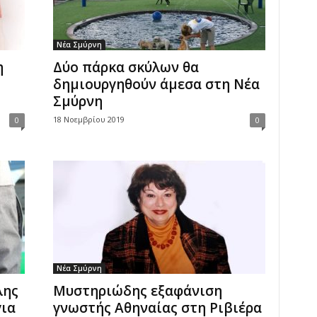
Νέα Σμύρνη
η
Δύο πάρκα σκύλων θα
δημιουργηθούν άμεσα στη Νέα
Σμύρνη
18 Νοεμβρίου 2019
0
0
Νέα Σμύρνη
λης
Mυστηριώδης εξαφάνιση
για
γνωστής Αθηναίας στη Ριβιέρα