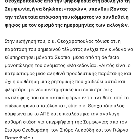
Θεοχαρόπουλος από την ψηφοφορία στη Βουλή για τη
Συμφωνία, ή να δηλώσει «παρών», υπενθυμίζοντας
την τελευταία απόφαση του κόμματος να συνδεθεί η
ψήφος με τον ορισμό της ημερομηνίας των εκλογών.
Στην εισήγησή του, ο κ. Θεοχαρόπουλος τόνισε ότι η
παράταση του σημερινού τέλματος ενέχει τον κίνδυνο να
εξυπηρετήσει μόνο τα Σκόπια, μέσα από τη de facto
μονοπώληση του ονόματος «Μακεδονία». «Αυτός είναι ο
πατριωτισμός μιας αληθινά προοδευτικής παράταξης και
όχι η υιοθέτηση μιας ρητορικής που χαϊδεύει αυτιά και
φλερτάρει με νεοσυντηρητικές και εσωστρεφείς
αντιλήψεις που ουσιαστικά φέρνουν το αντίθετο από το
επιδιωκόμενο αποτέλεσμα», είπε ο κ. Θεοχαρόπουλος
σύμφωνα με το ΑΠΕ και επικαλέστηκε την ανάλογη
καθαρή στάση για υπερψήφιση της Συμφωνίας από τον
Σταύρο Θεοδωράκη, τον Σπύρο Λυκούδη και τον Γιώργο
Παπανδρέου.