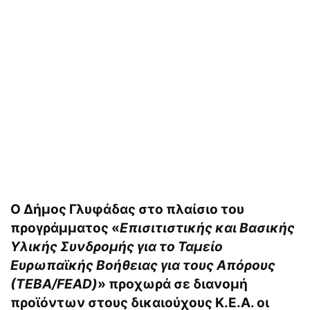
Ο
Δήμος Γλυφάδας
στo πλαίσιo του
προγράμματος
«
Επισιτιστικής και Βασικής
Υλικής Συνδρομής για το Ταμείο
Ευρωπαϊκής Βοήθειας για τους Απόρους
(ΤΕΒΑ/FEAD)
»
προχωρά σε διανομή
προϊόντων στους δικαιούχους Κ.Ε.Α. οι