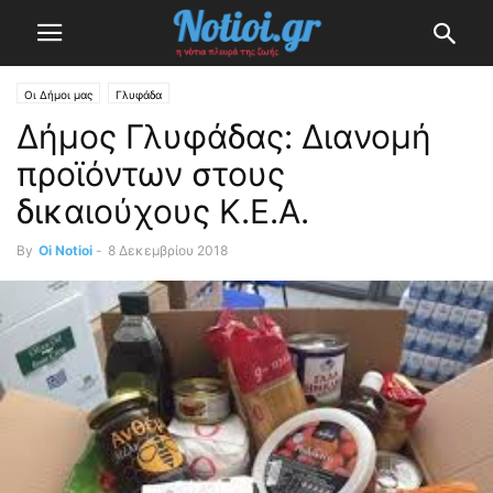
Οι Δήμοι μας
Γλυφάδα
Δήμος Γλυφάδας: Διανομή
προϊόντων στους
δικαιούχους Κ.Ε.Α.
By
Oi Notioi
-
8 Δεκεμβρίου 2018