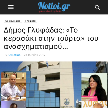
Οι Δήμοι μας
Γλυφάδα
Δήμος Γλυφάδας: «Το
κερασάκι στην τούρτα» του
ανασχηματισμού…
By
O Notios
-
24 Ιουνίου 2017