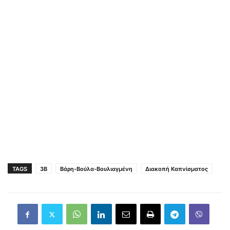
TAGS
3Β
Βάρη-Βούλα-Βουλιαγμένη
Διακοπή Καπνίσματος