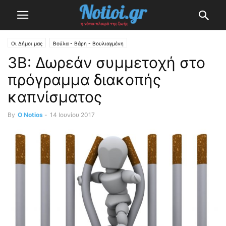
Οι Δήμοι μας
Βούλα - Βάρη - Βουλιαγμένη
3Β: Δωρεάν συμμετοχή στο
πρόγραμμα διακοπής
καπνίσματος
By
O Notios
-
14 Ιουνίου 2017