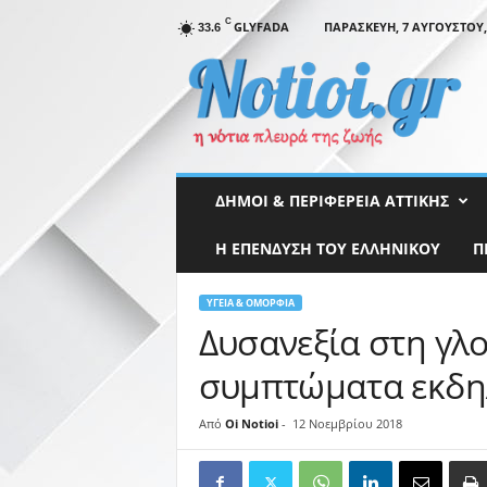
C
GLYFADA
ΠΑΡΑΣΚΕΥΉ, 7 ΑΥΓΟΎΣΤΟΥ,
33.6
N
o
t
i
o
i
.
ΔΉΜΟΙ & ΠΕΡΙΦΈΡΕΙΑ ΑΤΤΙΚΉΣ
g
r
Η ΕΠΕΝΔΥΣΗ ΤΟΥ ΕΛΛΗΝΙΚΟΥ
Π
ΥΓΕΊΑ & ΟΜΟΡΦΙΆ
Δυσανεξία στη γλ
συμπτώματα εκδη
Από
Oi Notioi
-
12 Νοεμβρίου 2018