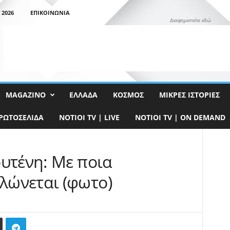
 2026
ΕΠΙΚΟΙΝΩΝΊΑ
Διαφημιστείτε εδώ
MAGAZINO
ΕΛΛΆΔΑ
ΚΌΣΜΟΣ
ΜΙΚΡΈΣ ΙΣΤΟΡΊΕΣ
ΡΩΤΟΣΈΛΙΔΑ
NOTIOI TV | LIVE
NOTIOI TV | ON DEMAND
ουτένη: Με ποια
λώνεται (φωτο)