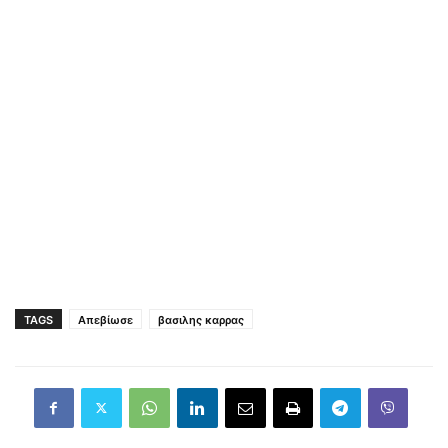
TAGS
Απεβίωσε
βασιλης καρρας