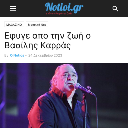
MAGAZINO
Μουσικά Νέα
Εφυγε απο την ζωή ο
Βασίλης Καρράς
By
O Notios
-
24 Δεκεμβρίου 2023