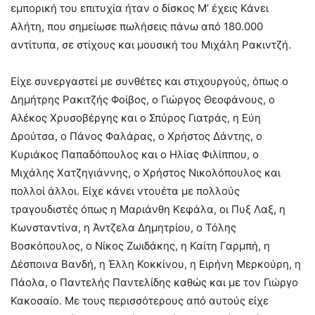
εμπορική του επιτυχία ήταν ο δίσκος Μ’ έχεις Κάνει
Αλήτη, που σημείωσε πωλήσεις πάνω από 180.000
αντίτυπα, σε στίχους και μουσική του Μιχάλη Ρακιντζή.
Είχε συνεργαστεί με συνθέτες και στιχουργούς, όπως ο
Δημήτρης Ρακιτζής Φοίβος, ο Γιώργος Θεοφάνους, ο
Αλέκος Χρυσοβέργης και ο Σπύρος Γιατράς, η Εύη
Δρούτσα, ο Πάνος Φαλάρας, ο Χρήστος Δάντης, ο
Κυριάκος Παπαδόπουλος και ο Ηλίας Φιλίππου, ο
Μιχάλης Χατζηγιάννης, ο Χρήστος Νικολόπουλος και
πολλοί άλλοι. Είχε κάνει ντουέτα με πολλούς
τραγουδιστές όπως η Μαριάνθη Κεφάλα, οι Πυξ Λαξ, η
Κωνσταντίνα, η Άντζελα Δημητρίου, ο Τόλης
Βοσκόπουλος, ο Νίκος Ζωιδάκης, η Καίτη Γαρμπή, η
Δέσποινα Βανδή, η Έλλη Κοκκίνου, η Ειρήνη Μερκούρη, η
Πάολα, ο Παντελής Παντελίδης καθώς και με τον Γιώργο
Κακοσαίο. Με τους περισσότερους από αυτούς είχε