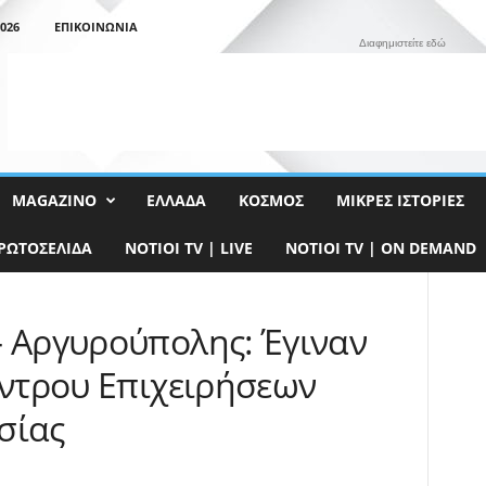
026
ΕΠΙΚΟΙΝΩΝΊΑ
Διαφημιστείτε εδώ
MAGAZINO
ΕΛΛΆΔΑ
ΚΌΣΜΟΣ
ΜΙΚΡΈΣ ΙΣΤΟΡΊΕΣ
ΡΩΤΟΣΈΛΙΔΑ
NOTIOI TV | LIVE
NOTIOI TV | ON DEMAND
– Αργυρούπολης: Έγιναν
έντρου Επιχειρήσεων
σίας