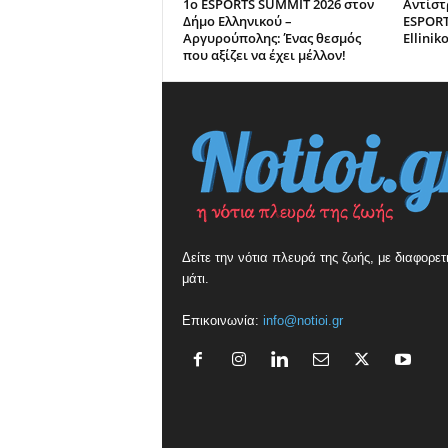
1ο ESPORTS SUMMIT 2026 στον
Αντίστ
Δήμο Ελληνικού –
ESPORT
Αργυρούπολης: Ένας θεσμός
Ellinik
που αξίζει να έχει μέλλον!
Δείτε την νότια πλευρά της ζωής, με διαφορετ
μάτι.
Επικοινωνία:
info@notioi.gr