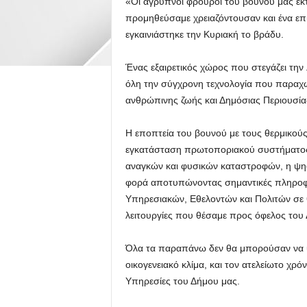
«Οι άγρυπνοι φρουροί του βουνού μας εκτ
προμηθεύσαμε χρειαζόντουσαν και ένα επι
εγκαινιάστηκε την Κυριακή το βράδυ.
Ένας εξαιρετικός χώρος που στεγάζει την
όλη την σύγχρονη τεχνολογία που παραχω
ανθρώπινης ζωής και Δημόσιας Περιουσία
Η εποπτεία του βουνού με τους θερμικούς
εγκατάσταση πρωτοποριακού συστήματος ψ
αναγκών και φυσικών καταστροφών, η ψη
φορά αποτυπώνοντας σημαντικές πληροφορ
Υπηρεσιακών, Εθελοντών και Πολιτών σε θ
λειτουργίες που θέσαμε προς όφελος του
Όλα τα παραπάνω δεν θα μπορούσαν να υ
οικογενειακό κλίμα, και τον ατελείωτο χρ
Υπηρεσίες του Δήμου μας.