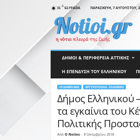
C
GLYFADA
ΠΑΡΑΣΚΕΥΉ, 7 ΑΥΓΟΎΣΤΟΥ, 2
31
N
o
t
i
o
i
.
ΔΉΜΟΙ & ΠΕΡΙΦΈΡΕΙΑ ΑΤΤΙΚΉΣ
g
r
Η ΕΠΕΝΔΥΣΗ ΤΟΥ ΕΛΛΗΝΙΚΟΥ
Π
ΟΙ ΔΉΜΟΙ ΜΑΣ
ΑΡΓΥΡΟΎΠΟΛΗ - ΕΛΛΗΝΙΚΌ
Δήμος Ελληνικού 
τα εγκαίνια του Κ
Πολιτικής Προστα
Από
O Notios
-
8 Οκτωβρίου 2018