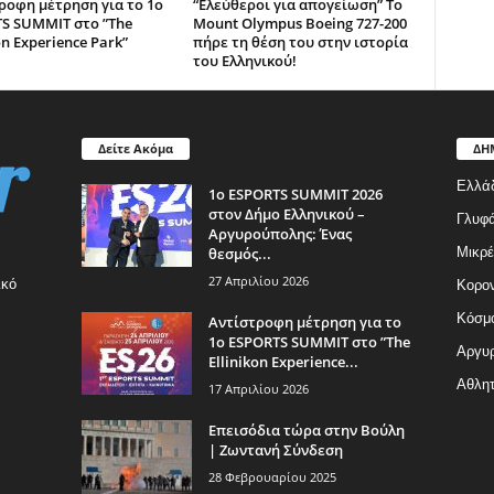
ροφη μέτρηση για το 1ο
“Ελεύθεροι για απογείωση” Το
S SUMMIT στο ”The
Mount Olympus Boeing 727-200
on Experience Park”
πήρε τη θέση του στην ιστορία
του Ελληνικού!
Δείτε Ακόμα
ΔΗ
Ελλά
1ο ESPORTS SUMMIT 2026
στον Δήμο Ελληνικού –
Γλυφ
Αργυρούπολης: Ένας
θεσμός...
Μικρέ
27 Απριλίου 2026
ικό
Κορον
Κόσμ
Αντίστροφη μέτρηση για το
1ο ESPORTS SUMMIT στο ”The
Αργυρ
Ellinikon Experience...
Αθλητ
17 Απριλίου 2026
Επεισόδια τώρα στην Βούλη
| Ζωντανή Σύνδεση
28 Φεβρουαρίου 2025