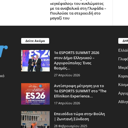
«εγκέφαλος» του κυκλώματος
με τα αναβολικά στη Γλυφάδα –
Πουλούσε τα στεροειδή στο
μαγαζί του
Δείτε Ακόμα
ΔΗ
Ελλά
1ο ESPORTS SUMMIT 2026
στον Δήμο Ελληνικού –
Γλυφ
Αργυρούπολης: Ένας
θεσμός...
Μικρέ
27 Απριλίου 2026
ικό
Κορον
Κόσμ
Αντίστροφη μέτρηση για το
1ο ESPORTS SUMMIT στο ”The
Αργυρ
Ellinikon Experience...
Αθλητ
17 Απριλίου 2026
Επεισόδια τώρα στην Βούλη
| Ζωντανή Σύνδεση
28 Φεβρουαρίου 2025