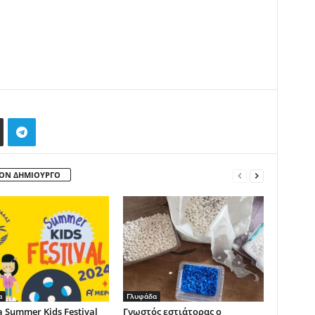
ΤΟΝ ΔΗΜΙΟΥΡΓΟ
α
Γλυφάδα
a Summer Kids Festival
Γνωστός εστιάτορας ο