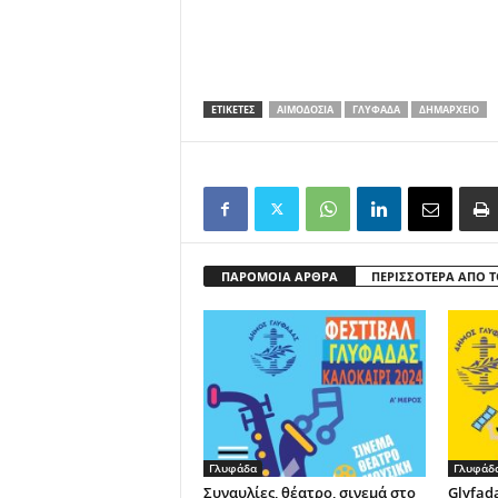
ΕΤΙΚΕΤΕΣ
ΑΙΜΟΔΟΣΙΑ
ΓΛΥΦΆΔΑ
ΔΗΜΑΡΧΕΊΟ
ΠΑΡΟΜΟΙΑ ΑΡΘΡΑ
ΠΕΡΙΣΣΟΤΕΡΑ ΑΠΟ 
Γλυφάδα
Γλυφάδ
Συναυλίες, θέατρο, σινεμά στο
Glyfad