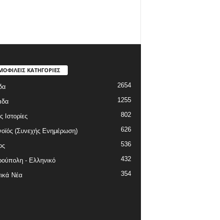
ΜΟΦΙΛΕΙΣ ΚΑΤΗΓΟΡΙΕΣ
2654
δα
1255
άδα
802
ς Ιστορίες
626
οϊός (Συνεχής Ενημέρωση)
536
ος
432
ούπολη - Ελληνικό
354
ικά Νέα