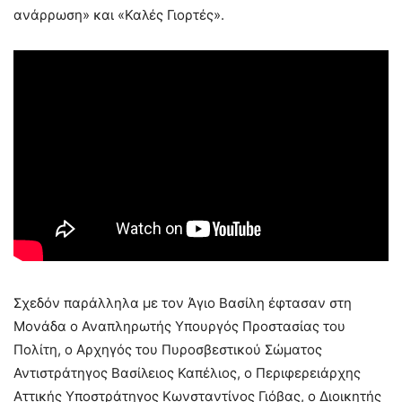
ανάρρωση» και «Καλές Γιορτές».
Σχεδόν παράλληλα με τον Άγιο Βασίλη έφτασαν στη
Μονάδα ο Αναπληρωτής Υπουργός Προστασίας του
Πολίτη, ο Αρχηγός του Πυροσβεστικού Σώματος
Αντιστράτηγος Βασίλειος Καπέλιος, ο Περιφερειάρχης
Αττικής Υποστράτηγος Κωνσταντίνος Γιόβας, ο Διοικητής