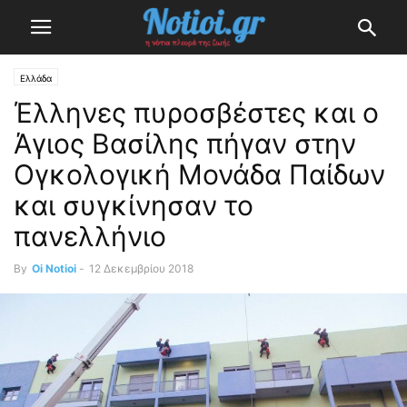
Ελλάδα
Έλληνες πυροσβέστες και ο
Άγιος Βασίλης πήγαν στην
Ογκολογική Μονάδα Παίδων
και συγκίνησαν το
πανελλήνιο
By
Oi Notioi
-
12 Δεκεμβρίου 2018