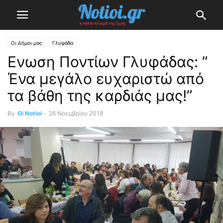
Οι Δήμοι μας
Γλυφάδα
Ενωση Ποντίων Γλυφάδας: ”
Ένα μεγάλο ευχαριστώ από
τα βάθη της καρδιάς μας!”
By
Oi Notioi
-
26 Νοεμβρίου 2018