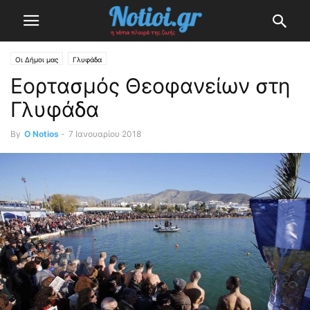
Οι Δήμοι μας
Γλυφάδα
Εορτασμός Θεοφανείων στη
Γλυφάδα
By
O Notios
-
7 Ιανουαρίου 2018