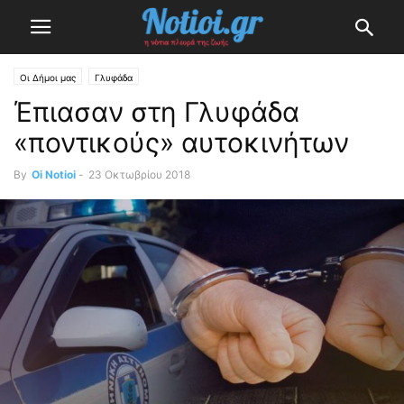
Οι Δήμοι μας
Γλυφάδα
Έπιασαν στη Γλυφάδα
«ποντικούς» αυτοκινήτων
By
Oi Notioi
-
23 Οκτωβρίου 2018