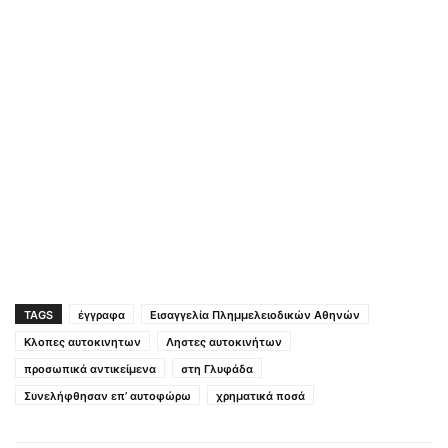
TAGS
έγγραφα
Εισαγγελία Πλημμελειοδικών Αθηνών
Κλοπες αυτοκινητων
Ληστες αυτοκινήτων
προσωπικά αντικείμενα
στη Γλυφάδα
Συνελήφθησαν επ’ αυτοφώρω
χρηματικά ποσά