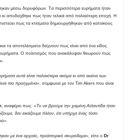
θηκαν μέσω δορυφόρων. Tα περισσότερα ευρήματα ήταν
 κι αποδείχθηκε πως ήταν τελικά από παλαιότερη εποχή. Η
 πιστεύει πως τα κτίσματα δημιουργήθηκαν από κατοίκους
αι τα αποτελέσματα δείχνουν πως είναι από ένα είδος
ε ευρήματα. Ο πολιτισμός που ανακάλυψαν θεωρούν πως
υ.
υρήματα αυτά είναι παλαιότερα ακόμα κι από εκείνα των
ίναι πιο προηγμένα
», σύμφωνα με τον Tim Akers που είναι
n
, αναφέρει πως: «
Το να βρούμε την χαμένη Ατλαντίδα ήταν
ίζουμε, δεν εικάζουμε πλέον, ότι υπήρχε ένας τόσο
ρό
».
ηκαν με ένα αρχαίο, προϊστορικό σκυρόδεμα
», είπε ο
Dr