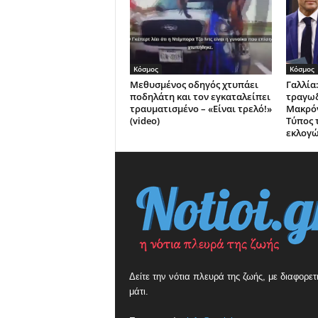
Κόσμος
Κόσμος
Μεθυσμένος οδηγός χτυπάει
Γαλλία:
ποδηλάτη και τον εγκαταλείπει
τραγωδ
τραυματισμένο – «Είναι τρελό!»
Μακρόν
(video)
Τύπος 
εκλογ
Δείτε την νότια πλευρά της ζωής, με διαφορετ
μάτι.