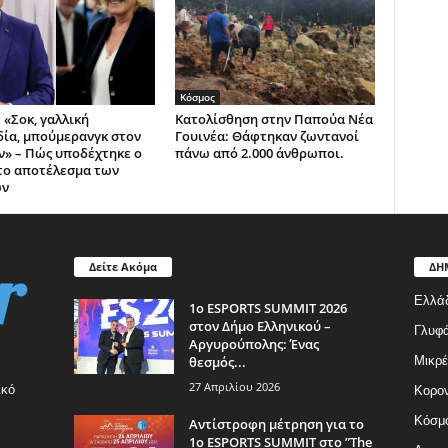
Κόσμος
 «Σοκ, γαλλική
Κατολίσθηση στην Παπούα Νέα
ία, μπούμερανγκ στον
Γουινέα: Θάφτηκαν ζωντανοί
» – Πώς υποδέχτηκε ο
πάνω από 2.000 άνθρωποι.
το αποτέλεσμα των
ών
Δείτε Ακόμα
ΔΗ
Ελλά
1ο ESPORTS SUMMIT 2026
στον Δήμο Ελληνικού –
Γλυφ
Αργυρούπολης: Ένας
θεσμός...
Μικρέ
27 Απριλίου 2026
ικό
Κορον
Κόσμ
Αντίστροφη μέτρηση για το
1ο ESPORTS SUMMIT στο ”The