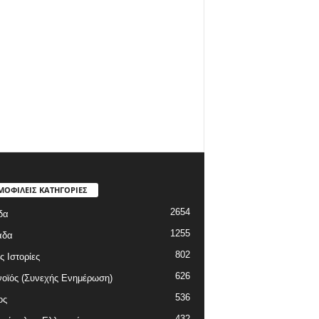
ΜΟΦΙΛΕΙΣ ΚΑΤΗΓΟΡΙΕΣ
2654
δα
1255
άδα
802
ς Ιστορίες
626
οϊός (Συνεχής Ενημέρωση)
536
ος
432