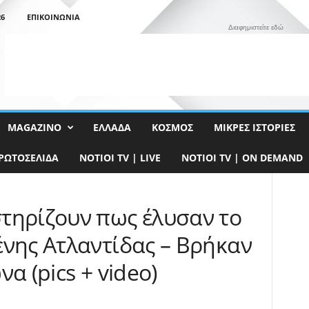
26
ΕΠΙΚΟΙΝΩΝΊΑ
Διαφημιστείτε εδώ
MAGAZINO
ΕΛΛΆΔΑ
ΚΌΣΜΟΣ
ΜΙΚΡΈΣ ΙΣΤΟΡΊΕΣ
ΡΩΤΟΣΈΛΙΔΑ
NOTIOI TV | LIVE
NOTIOI TV | ON DEMAND
τηρίζουν πως έλυσαν το
ένης Ατλαντίδας – Βρήκαν
α (pics + video)