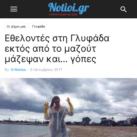
Οι Δήμοι μας
Γλυφάδα
Εθελοντές στη Γλυφάδα
εκτός από το μαζούτ
μάζεψαν και… γόπες
By
O Notios
-
6 Οκτωβρίου 2017