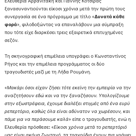
Ελευθερία Αρβανιτάκη και Γιάννης Κότσιρας
ξανασυναντιούνται είκοσι χρόνια μετά την πρώτη τους
συνεργασία σε ένα πρόγραμμα με τίτλο «
Δυνατά κάθε
φορά
», φιλοδοξώντας να επαναλάβουν μια σύμπραξη
που τότε είχε διαρκέσει τρεις εξαιρετικά επιτυχημένες
σεζόν.
Τη σκηνογραφική επιμέλεια υπογράφει ο Κωνσταντίνος
Ρήγος και την επιμέλεια προγράμματος οι δύο
τραγουδιστές μαζί με τη Λήδα Ρουμάνη.
«
Μακάρι όσοι είχαν ζήσει τότε εκείνη την εμπειρία να την
αναζητήσουν εδώ και να την ξαναζήσουν. Υπολογίζουμε
στην εξωστρέφεια, έχουμε διαλέξει στιγμές από ένα ευρύ
ρεπερτόριο, καθώς όλα είναι αδύνατον να χωρέσουν, και
πάμε για να περάσουμε καλά
» είπε ο τραγουδιστής, ενώ η
Ελευθερία πρόσθεσε
:
«
Είκοσι χρόνια μετά το ρεπερτόριό
μας είναι ακόμα ζωντανό, τα τραγούδια έχουν πια γράψει