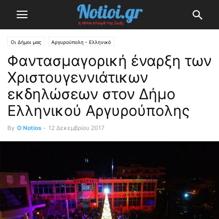
Οι Δήμοι μας
Αργυρούπολη - Ελληνικό
Φαντασμαγορική έναρξη των
Χριστουγεννιάτικων
εκδηλώσεων στον Δήμο
Ελληνικού Αργυρούπολης
By
O Notios
-
12 Δεκεμβρίου 2017