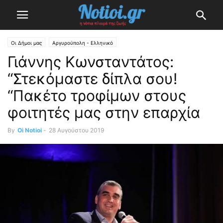
Οι Δήμοι μας
Αργυρούπολη - Ελληνικό
Γιάννης Κωνσταντάτος:
“Στεκόμαστε δίπλα σου!
“Πακέτο τροφίμων στους
φοιτητές μας στην επαρχία
By
Oi Notioi
-
28 Αυγούστου 2019