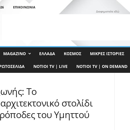
26
ΕΠΙΚΟΙΝΩΝΊΑ
Διαφημιστείτε εδώ
MAGAZINO
ΕΛΛΆΔΑ
ΚΌΣΜΟΣ
ΜΙΚΡΈΣ ΙΣΤΟΡΊΕΣ
ΡΩΤΟΣΈΛΙΔΑ
NOTIOI TV | LIVE
NOTIOI TV | ON DEMAND
ξωνής: Το
αρχιτεκτονικό στολίδι
πρόποδες του Υμηττού