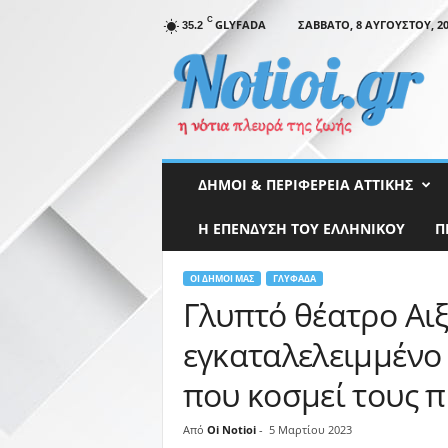
C
GLYFADA
ΣΆΒΒΑΤΟ, 8 ΑΥΓΟΎΣΤΟΥ, 20
35.2
N
o
t
i
o
i
.
ΔΉΜΟΙ & ΠΕΡΙΦΈΡΕΙΑ ΑΤΤΙΚΉΣ
g
r
Η ΕΠΕΝΔΥΣΗ ΤΟΥ ΕΛΛΗΝΙΚΟΥ
Π
ΟΙ ΔΉΜΟΙ ΜΑΣ
ΓΛΥΦΆΔΑ
Γλυπτό θέατρο Αι
εγκαταλελειμμένο 
που κοσμεί τους 
Από
Oi Notioi
-
5 Μαρτίου 2023