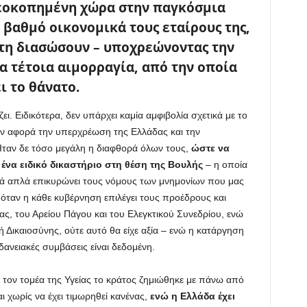
χρεοκοπημένη χώρα στην παγκόσμια
 βαθμό οικονομικά τους εταίρους της,
 τη διασώσουν – υποχρεώνοντας την
α τέτοια αιμορραγία, από την οποία
ι το θάνατο.
ει. Ειδικότερα, δεν υπάρχει καμία αμφιβολία σχετικά με το
ν αφορά την υπερχρέωση της Ελλάδας και την
Ήταν δε τόσο μεγάλη η διαφθορά όλων τους,
ώστε να
ένα ειδικό δικαστήριο στη θέση της Βουλής
– η οποία
λλά απλά επικυρώνει τους νόμους των μνημονίων που μας
 όταν η κάθε κυβέρνηση επιλέγει τους προέδρους και
ς, του Αρείου Πάγου και του Ελεγκτικού Συνεδρίου, ενώ
 Δικαιοσύνης, ούτε αυτό θα είχε αξία – ενώ η κατάργηση
δανειακές συμβάσεις είναι δεδομένη.
 τον τομέα της Υγείας το κράτος ζημιώθηκε με πάνω από
αι χωρίς να έχει τιμωρηθεί κανένας,
ενώ η Ελλάδα έχει