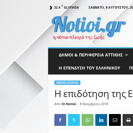
C
GLYFADA
ΣΆΒΒΑΤΟ, 8 ΑΥΓΟΎΣΤΟΥ, 20
32.4
N
o
t
i
o
i
.
ΔΉΜΟΙ & ΠΕΡΙΦΈΡΕΙΑ ΑΤΤΙΚΉΣ
g
r
Η ΕΠΕΝΔΥΣΗ ΤΟΥ ΕΛΛΗΝΙΚΟΥ
Π
ΜΙΚΡΈΣ ΙΣΤΟΡΊΕΣ
Η επιδότηση της 
Από
Oi Notioi
-
8 Νοεμβρίου 2018