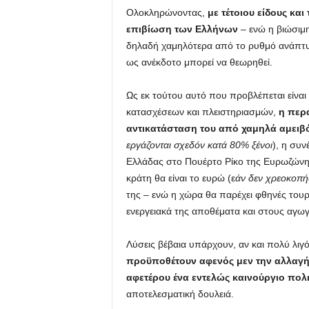
Ολοκληρώνοντας,
με τέτοιου είδους κα
επιβίωση των Ελλήνων
– ενώ η βιώσιμη
δηλαδή χαμηλότερα από το ρυθμό ανάπτυξ
ως ανέκδοτο μπορεί να θεωρηθεί.
Ως εκ τούτου αυτό που προβλέπεται είναι 
κατασχέσεων και πλειστηριασμών,
η περ
αντικατάσταση του από χαμηλά αμειβ
εργάζονται σχεδόν κατά 80% ξένοι
), η συ
Ελλάδας στο Πουέρτο Ρίκο της Ευρωζώνης.
κράτη θα είναι το ευρώ (ε
άν δεν χρεοκοπή
της – ενώ η χώρα θα παρέχει φθηνές του
ενεργειακά της αποθέματα και στους αγω
Λύσεις βέβαια υπάρχουν, αν και πολύ λιγ
προϋποθέτουν αφενός μεν την αλλαγή 
αφετέρου ένα εντελώς καινούργιο πολ
αποτελεσματική δουλειά.