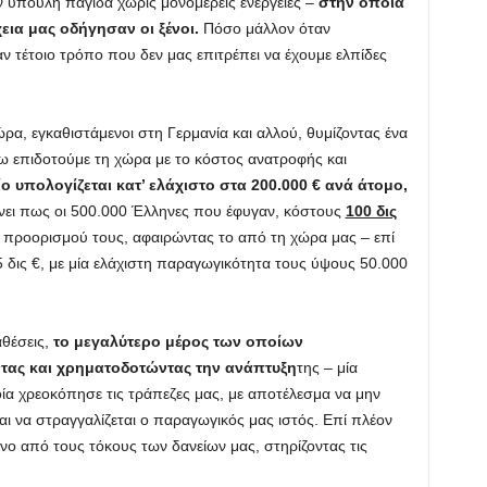
ύπουλη παγίδα χωρίς μονομερείς ενέργειες –
στην οποία
ια μας οδήγησαν οι ξένοι.
Πόσο μάλλον όταν
ν τέτοιο τρόπο που δεν μας επιτρέπει να έχουμε ελπίδες
:
ώρα, εγκαθιστάμενοι στη Γερμανία και αλλού, θυμίζοντας ένα
ω επιδοτούμε τη χώρα με το κόστος ανατροφής και
ο υπολογίζεται κατ’ ελάχιστο στα 200.000 € ανά άτομο,
ίνει πως οι 500.000 Έλληνες που έφυγαν, κόστους
100 δις
η προορισμού τους, αφαιρώντας το από τη χώρα μας – επί
5 δις €, με μία ελάχιστη παραγωγικότητα τους ύψους 50.000
αθέσεις,
το μεγαλύτερο μέρος των οποίων
τας και χρηματοδοτώντας την ανάπτυξη
της – μία
ία χρεοκόπησε τις τράπεζες μας, με αποτέλεσμα να μην
και να στραγγαλίζεται ο παραγωγικός μας ιστός. Επί πλέον
όνο από τους τόκους των δανείων μας, στηρίζοντας τις