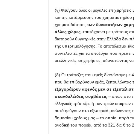
(γ) Φεύγουν όλες οι μεγάλες επιχειρήσει
και της κατάρρευσης του χρηματιστηρίου 
χρηματοδότηση,
των δυνατοτήτων χαμ
άλλες χώρες,
ταυτόχρονα με τρόπους απ
διατηρούν θυγατρικές στην Ελλάδα δεν π
της υπερτιμολόγησης. Το αποτέλεσμα είνα
συντελεστές για τα υποζύγια που πρέπει
οι ελληνικές επιχειρήσεις, αδυνατώντας ν
(δ) Οι τράπεζες που εμείς διασώσαμε με 
που θα επιβαρύνουν εμάς, ξεπουλώντας 
εξαγοράζουν αφενός μεν σε εξευτελιστικ
σκανδαλώδεις συμβάσεις
– όπως στο π
ελληνικές τράπεζες ή των τριών εταιριών
αυτά φεύγουν στο εξωτερικό μειώνοντας 
δημοσίου χρέους μας – το οποίο, παρά τα
ανοδική του πορεία, από τα 321 δις € το 