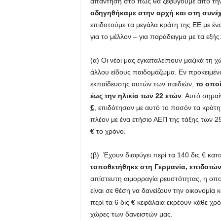
απάντηση στο πώς θα ξεφύγουμε από την 
οδηγηθήκαμε στην αρχή και στη συνέχε
επιδοτούμε τα μεγάλα κράτη της ΕΕ με ένα
για το μέλλον – για παράδειγμα με τα εξής
(α) Οι νέοι μας εγκαταλείπουν μαζικά τη χ
άλλου είδους παιδομάζωμα. Εν προκειμέν
εκπαίδευσης αυτών των παιδιών,
το οποί
έως την ηλικία των 22 ετών
. Αυτό σημα
€
, επιδότησαν με αυτό το ποσόν τα κράτ
πλέον με ένα ετήσιο ΑΕΠ της τάξης των 2
€ το χρόνο.
(β) Έχουν διαφύγει περί τα 140 δις € κατ
τοποθετήθηκε στη Γερμανία, επιδοτών
απίστευτη αιμορραγία ρευστότητας, η οπο
είναι σε θέση να δανείζουν την οικονομία 
περί τα 6 δις € κεφάλαια εκρέουν κάθε χρ
χώρες των δανειστών μας.