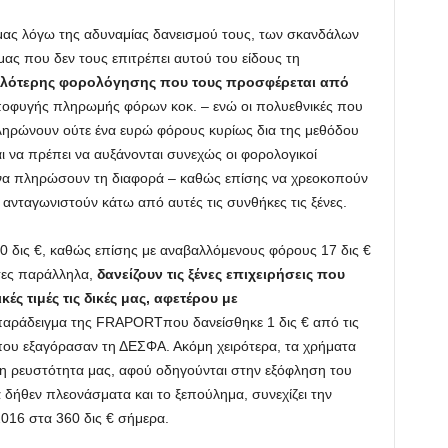
ς μας λόγω της αδυναμίας δανεισμού τους, των σκανδάλων
μας που δεν τους επιτρέπει αυτού του είδους τη
ηλότερης φορολόγησης που τους προσφέρεται από
οφυγής πληρωμής φόρων κοκ. – ενώ οι πολυεθνικές που
ληρώνουν ούτε ένα ευρώ φόρους κυρίως δια της μεθόδου
ι να πρέπει να αυξάνονται συνεχώς οι φορολογικοί
 να πληρώσουν τη διαφορά – καθώς επίσης να χρεοκοπούν
α ανταγωνιστούν κάτω από αυτές τις συνθήκες τις ξένες.
40 δις €, καθώς επίσης με αναβαλλόμενους φόρους 17 δις €
τες παράλληλα,
δανείζουν τις ξένες επιχειρήσεις που
ές τιμές τις δικές μας, αφετέρου με
αράδειγμα της FRAPORTπου δανείσθηκε 1 δις € από τις
 που εξαγόρασαν τη ΔΕΣΦΑ. Ακόμη χειρότερα, τα χρήματα
τη ρευστότητα μας, αφού οδηγούνται στην εξόφληση του
 δήθεν πλεονάσματα και το ξεπούλημα, συνεχίζει την
2016 στα 360 δις € σήμερα.