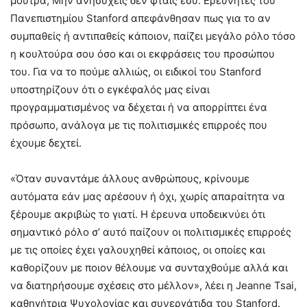
μούτρα; Μην ανησυχείς δεν φταις εσύ. Ερευνητές του
Πανεπιστημίου Stanford απεφάνθησαν πως για το αν
συμπαθείς ή αντιπαθείς κάποιον, παίζει μεγάλο ρόλο τόσο
η κουλτούρα σου όσο και οι εκφράσεις του προσώπου
του. Για να το πούμε αλλιώς, οι ειδικοί του Stanford
υποστηρίζουν ότι ο εγκέφαλός μας είναι
προγραμματισμένος να δέχεται ή να απορρίπτει ένα
πρόσωπο, ανάλογα με τις πολιτισμικές επιρροές που
έχουμε δεχτεί.
«Όταν συναντάμε άλλους ανθρώπους, κρίνουμε
αυτόματα εάν μας αρέσουν ή όχι, χωρίς απαραίτητα να
ξέρουμε ακριβώς το γιατί. Η έρευνα υποδεικνύει ότι
σημαντικό ρόλο σ’ αυτό παίζουν οι πολιτισμικές επιρροές
με τις οποίες έχει γαλουχηθεί κάποιος, οι οποίες και
καθορίζουν με ποιον θέλουμε να συνταχθούμε αλλά και
να διατηρήσουμε σχέσεις στο μέλλον», λέει η Jeanne Tsai,
καθηγήτρια Ψυχολογίας και συνεργάτιδα του Stanford.