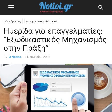
Οι Δήμοι μας
Αργυρούπολη - Ελληνικό
Ημερίδα για επαγγελματίες:
“Εξωδικαστικός Μηχανισμός
στην Πράξη”
By
O Notios
-
7 Νοεμβρίου 2018