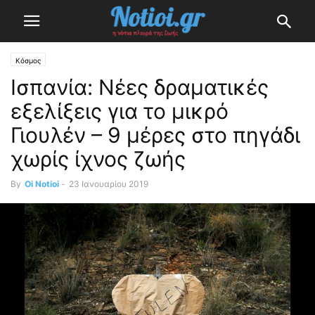
Κόσμος
Ισπανία: Νέες δραματικές
εξελίξεις για το μικρό
Γιουλέν – 9 μέρες στο πηγάδι
χωρίς ίχνος ζωής
By
Oi Notioi
-
23 Ιανουαρίου 2019