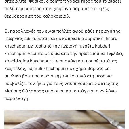
σπεσιαλιτέ. Φυσικά, ο comfort χαρακτήρας του ταιριάζει
πολύ περισσότερο στον χειμώνα παρά στις υψηλές
θερμοκρασίες του καλοκαιριού.
Οι παραλλαγές του είναι πολλές αφού κάθε περιοχή της
Γεωργίας ειδικεύεται και σε κάποια διαφορετική: Imeruli
khachapuri με τυρί από την περιοχή Ιμερέτι, kubdari
khachapuri γεμιστό με κιμά από την πρωτεύουσα Τιφλίδα,
khabidzgina khachapuri με σπανάκι και πουρέ πατάτας
και, τέλος, adjaruli khachapuri σε σχήμα βάρκας με
μπόλικο βούτυρο κι ένα τηγανητό αυγό στη μέση να
συμβολίζει τον ήλιο για τους ναυπηγούς στις ακτές της
Μαύρης Θάλασσας από όπου και κατάγεται η εν λόγω
παραλλαγή