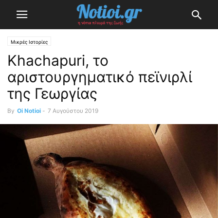
Μικρές Ιστορίες
Khachapuri, το
αριστουργηματικό πεϊνιρλί
της Γεωργίας
By
Oi Notioi
-
7 Αυγούστου 2019