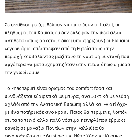
Σε αντίθεση με ό,τι θέλουν να πιστεύουν οι Ιταλοί, οι
πληθυσμοί του Καυκάσου δεν έκλεψαν την ιδέα αλλά
αντίθετα (όπως αρκετοί ειδικοί υποστηρίζουν) οι Ρωμαίοι
λεγεωνάριοι επέστρεψαν από τη θητεία τους στην
περιοχή κουβαλώντας μαζί τους τη νόστιμη συνταγή που
αργότερα θα μετασχηματιζόταν στην πίτσα όπως σήμερα
την γνωρίζουμε.
Το khachapuri είναι ορισμός του comfort food και
συνδυάζεται εξαιρετικά με μπύρα, αναψυκτικά με γεύση
αχλάδι από την Ανατολική Ευρώπη αλλά και -γιατί όχι;-
με ένα ποτήρι κόκκινο κρασί. Ποιος θα περίμενε, λοιπόν,
ότι τα ταπεινά αλλά πολύ νόστιμα πεϊνιρλί που έβρισκε
κανείς σε μαγαζιά Ποντίων στην Καλλιθέα θα
φιγουράριζαν στις βιτρίνες της Νέας Υόρκης; Κι όμως,