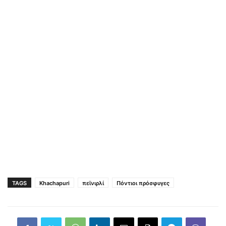
TAGS
Khachapuri
πεϊνιρλί
Πόντιοι πρόσφυγες