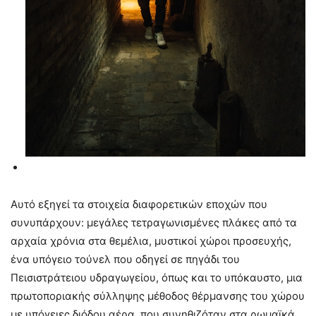
Αυτό εξηγεί τα στοιχεία διαφορετικών εποχών που
συνυπάρχουν: μεγάλες τετραγωνισμένες πλάκες από τα
αρχαία χρόνια στα θεμέλια, μυστικοί χώροι προσευχής,
ένα υπόγειο τούνελ που οδηγεί σε πηγάδι του
Πεισιστράτειου υδραγωγείου, όπως και το υπόκαυστο, μια
πρωτοποριακής σύλληψης μέθοδος θέρμανσης του χώρου
με υπόγειες διόδου αέρα, που συνηθιζόταν στα ρωμαϊκά