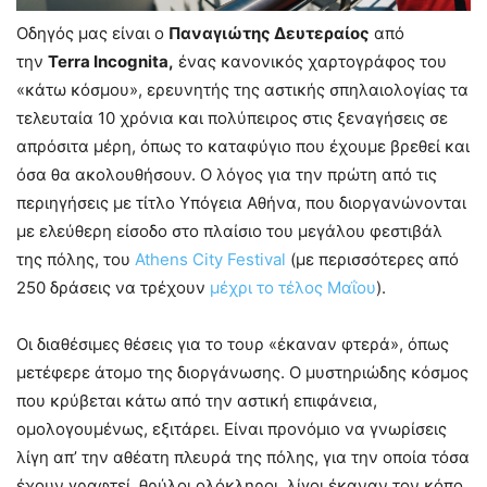
Οδηγός μας είναι ο
Παναγιώτης Δευτεραίος
από
την
Terra Incognita,
ένας κανονικός χαρτογράφος του
«κάτω κόσμου», ερευνητής της αστικής σπηλαιολογίας τα
τελευταία 10 χρόνια και πολύπειρος στις ξεναγήσεις σε
απρόσιτα μέρη, όπως το καταφύγιο που έχουμε βρεθεί και
όσα θα ακολουθήσουν. Ο λόγος για την πρώτη από τις
περιηγήσεις με τίτλο Υπόγεια Αθήνα, που διοργανώνονται
με ελεύθερη είσοδο στο πλαίσιο του μεγάλου φεστιβάλ
της πόλης, του
Athens City Festival
(με περισσότερες από
250 δράσεις να τρέχουν
μέχρι το τέλος Μαΐου
).
Οι διαθέσιμες θέσεις για το τουρ «έκαναν φτερά», όπως
μετέφερε άτομο της διοργάνωσης. Ο μυστηριώδης κόσμος
που κρύβεται κάτω από την αστική επιφάνεια,
ομολογουμένως, εξιτάρει. Είναι προνόμιο να γνωρίσεις
λίγη απ’ την αθέατη πλευρά της πόλης, για την οποία τόσα
έχουν γραφτεί, θρύλοι ολόκληροι, λίγοι έκαναν τον κόπο