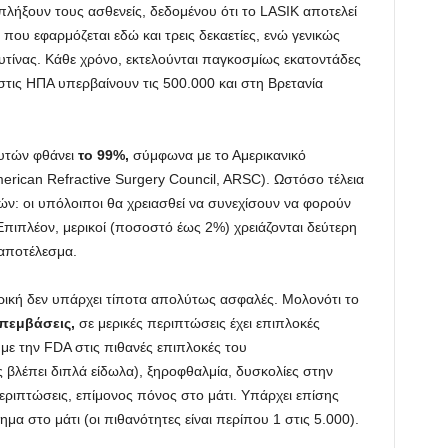
πλήξουν τους ασθενείς, δεδομένου ότι το LASIK αποτελεί
που εφαρμόζεται εδώ και τρεις δεκαετίες, ενώ γενικώς
τίνας. Κάθε χρόνο, εκτελούνται παγκοσμίως εκατοντάδες
. στις ΗΠΑ υπερβαίνουν τις 500.000 και στη Βρετανία
υτών φθάνει
το 99%,
σύμφωνα με το Αμερικανικό
erican Refractive Surgery Council, ARSC). Ωστόσο τέλεια
ν: οι υπόλοιποι θα χρειασθεί να συνεχίσουν να φορούν
Επιπλέον, μερικοί (ποσοστό έως 2%) χρειάζονται δεύτερη
 αποτέλεσμα.
ατρική δεν υπάρχει τίποτα απολύτως ασφαλές. Μολονότι το
επεμβάσεις,
σε μερικές περιπτώσεις έχει επιπλοκές
ε την FDA στις πιθανές επιπλοκές του
βλέπει διπλά είδωλα), ξηροφθαλμία, δυσκολίες στην
εριπτώσεις, επίμονος πόνος στο μάτι. Υπάρχει επίσης
μα στο μάτι (οι πιθανότητες είναι περίπου 1 στις 5.000).