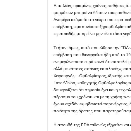
Επιπλέον, ορισμένες χρόνιες παθήσεις ό
φαρμάκων μπορεί να θέσουν τους ασθενείς
Αναφέρει ακόμα ότι τα νεύρα του κερατο
επέμβαση, «με συνέπεια ξηροφθαλμία και/
κερατοειδής μπορεί να μην είναι τόσο γερ
Τι ήταν, όμως, αυτό που ώθησε την FDA 
επέμβαση που διενεργείται ήδη από το 19
ενημερώνεται το ευρύ κοινό ότι αποτελεί
αλλά με κάποιες σπάνιες επιπλοκές», απ
Χειρουργός – Οφθαλμίατρος, ιδρυτής και 
LaserVision, καθηγητής Οφθαλμολογίας τ
διευκρινίζεται ότι σημασία έχει και η τεχν
πέρασμα του χρόνου και με τη χρήση των 
έχουν σχεδόν εκμηδενιστεί παρενέργειες
ποιότητα της όρασης που παρατηρούσαμε 
Η σπουδή της FDA πιθανώς εξηγείται και 