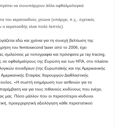
εν πρέπει να συνυπάρχουν άλλα οφθαλμολογικά
α του κερατοειδούς χιτώνα (υπάρχει, π.χ., σχετικός
 ο κερατοειδής είναι πολύ λεπτός).
γάζεται εδώ και χρόνια για τη συνεχή βελτίωση της
χρήση του femtosecond laser από το 2006, έχει
ες σμιλεύσεις με τοπογραφία και πρόσφατα με ray tracing,
ες σε οφθαλμιάτρους της Ευρώπη και των ΗΠΑ, στο πλαίσιο
ογικών συνεδρίων (της Ευρωπαϊκής και της Αμερικανικής
Αμερικανικής Εταιρίας Χειρουργών Διαθλαστικής
λόπουλος. «Η σωστή ενημέρωση των ασθενών για τα
παρέμβαση και για τους πιθανούς κινδύνους που ενέχει,
ας μας. Πόσο μάλλον που οι περισσότεροι κίνδυνοι
κή, προεγχειρητική αξιολόγηση κάθε περιστατικού