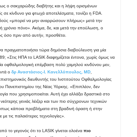
πως ο σακχαρώδης διαβήτης και η λήψη ορισμένων
 σε κίνδυνο για φτωχά αποτελέσματα, τονίζει η FDA.
ειδούς «μπορεί να μην αναρρώσουν πλήρως» μετά την
ή χρόνιο πόνο». Ακόμα, δε, και μετά την επούλωση, ο
ός όσο πριν από αυτήν, προσθέτει.
να πραγματοποιήσει τώρα δημόσια διαβούλευση για μία
89; «Στις ΗΠΑ το LASIK διαφημίζεται έντονα, χωρίς όμως να
 μία οφθαλμολογική επέμβαση πολύ χαμηλού κινδύνου μεν,
αντά ο
δρ Αναστάσιος-Ι. Κανελλόπουλος, MD
,
επιστημονικός διευθυντής του Ινστιτούτου Οφθαλμολογίας
ου Πανεπιστημίου της Νέας Υόρκης. «Επιπλέον, δεν
ολογία που χρησιμοποιείται. Αυτή έχει αλλάξει δραστικά στο
νεότερης γενιάς λέιζερ και των πιο σύγχρονων τεχνικών
, όπως κάποια προβλήματα στη βραδινή όραση ή στην
με τις παλαιότερες τεχνολογίες».
από το γεγονός ότι το LASIK γίνεται ολοένα
πιο