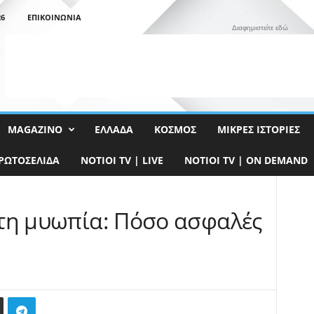
26
ΕΠΙΚΟΙΝΩΝΊΑ
Διαφημιστείτε εδώ
MAGAZINO
ΕΛΛΆΔΑ
ΚΌΣΜΟΣ
ΜΙΚΡΈΣ ΙΣΤΟΡΊΕΣ
ΡΩΤΟΣΈΛΙΔΑ
NOTIOI TV | LIVE
NOTIOI TV | ON DEMAND
α τη μυωπία: Πόσο ασφαλές