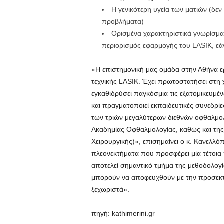
Η γενικότερη υγεία των ματιών (δ
προβλήματα)
Ορισμένα χαρακτηριστικά γνωρίσματ
περιορισμός εφαρμογής του LASIK, εάν
«Η επιστημονική μας ομάδα στην Αθήνα ερ
τεχνικής LASIK. Έχει πρωτοστατήσει στη 
εγκαθιδρύσει παγκόσμια τις εξατομικευμέν
και πραγματοποιεί εκπαιδευτικές συνεδρί
των τριών μεγαλύτερων διεθνών οφθαλμολ
Ακαδημίας Οφθαλμολογίας, καθώς και της 
Χειρουργικής)», επισημαίνει ο κ. Κανελ
πλεονεκτήματα που προσφέρει μία τέτοια 
αποτελεί σημαντικό τμήμα της μεθοδολογί
μπορούν να αποφευχθούν με την προσεκτι
ξεχωριστά».
πηγή: kathimerini.gr