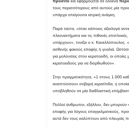
προσιτό
και εφαρμόζεται σε ολοένα
περι
τους περισσότερους από αυτούς μία προαι
υπάρχει επείγουσα ιατρική ανάγκη.
Παρά ταύτα, «όταν κάποιος αξιολογεί αντι
πλεονεκτήματα και τις πιθανές επιπλοκές,
υπάρχουν», τονίζει ο κ. Κανελλόπουλος. «
ασθενής φακούς επαφής ή γυαλιά. Ωστόσο
για μολύνσεις στον κερατοειδή, οι οποίε
κερατοειδούς για να διορθωθούν».
Στην πραγματικότητα, «1 στους 1.000 κ
αναπτύσσουν σοβαρή κερατίτιδα, η οποία 
υποβληθούν σε μία διαθλαστική επέμβαση
Πολλοί άνθρωποι, εξάλλου, δεν μπορούν 
επαφής για λόγους επαγγελματικούς, προ
αυτά δεν τους καλύπτουν από πλευράς π