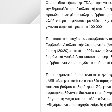
Οι προειδοποιήσεις της FDA μπορεί να εκ
την δημοφιλέστερη διαθλαστική επέμβαση 
προωθείται ως μία ασφαλής επέμβαση ρου
χιλιάδες κερατοσμιλεύσεις με λέιζερ – λ.χ
γίνονται περισσότερες από 100.000.
Το ποσοστό επιτυχίας των επεμβάσεων α
Συμβούλιο Διαθλαστικής Χειρουργικής (Am
όραση (20/20) αποκτά το 90% των ασθενώ
διορθωτικά γυαλιά ή/και φακούς επαφής. 
επέμβαση για να επιτευχθεί το επιθυμητό
Το πιο σημαντικό, όμως, είναι ότι στην Ι
LASIK είναι
μία από τις ασφαλέστερες 
ποικίλου βαθμού σοβαρότητας. Σύμφωνα μ
συμπεριλαμβάνονται διπλωπία (ο ασθενής 
οδήγηση τη νύχτα και, σε πολύ σπάνιες π
ενδεχόμενο να παρατηρηθεί λοίμωξη ή οίδη