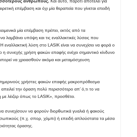
σσότερους ανθρώπους.
Και αυτό, παρότι αποτελεί για
ρετική επέμβαση και όχι μία θεραπεία που γίνεται επειδή
κειμενικά μία επέμβαση πρέπει, εκτός από τα
 να λαμβάνει υπόψη και τις εναλλακτικές λύσεις που
Η εναλλακτική λύση στο LASIK είναι να συνεχίσει να φορά ο
 η συνεχής χρήση φακών επαφής ενέχει σημαντικό κίνδυνο
ς μπορεί να χρειασθούν ακόμα και μεταμόσχευση
αθημερινούς χρήστες φακών επαφής μακροπρόθεσμα
απειλεί την όραση πολύ περισσότερο απ’ ό,τι το να
 με λέιζερ όπως το LASIK», προσθέτει.
να συνεχίσουν να φορούν διορθωτικά γυαλιά ή φακούς
σωπικούς (π.χ. σπορ, χόμπι) ή επειδή απλούστατα τα μέσα
οιότητας όρασης.