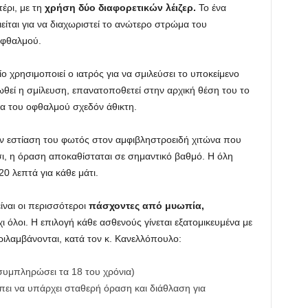
έρι, με τη
χρήση δύο διαφορετικών λέιζερ.
Το ένα
ιείται για να διαχωριστεί το ανώτερο στρώμα του
οφθαλμού.
ίο χρησιμοποιεί ο ιατρός για να σμιλεύσει το υποκείμενο
θεί η σμίλευση, επανατοποθετεί στην αρχική θέση του το
α του οφθαλμού σχεδόν άθικτη.
ην εστίαση του φωτός στον αμφιβληστροειδή χιτώνα που
σι, η όραση αποκαθίσταται σε σημαντικό βαθμό. Η όλη
0 λεπτά για κάθε μάτι.
ίναι οι περισσότεροι
πάσχοντες από μυωπία,
ι όλοι. Η επιλογή κάθε ασθενούς γίνεται εξατομικευμένα με
ιλαμβάνονται, κατά τον κ. Κανελλόπουλο:
 συμπληρώσει τα 18 του χρόνια)
ει να υπάρχει σταθερή όραση και διάθλαση για