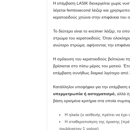
Η επέμβαση LASIK διενεργείται χωρίς νυστ
λέγεται femtosecond λέιζερ και χρησιμοπο
κερατοειδούς χιτώνα στην επιφάνεια του 
Το δεύτερο είναι το excimer λέιζερ, το οπο
στρώμα του κερατοειδούς. Όταν ολοκληρω
ανώτερο στρώμα, αφήνοντας την επιφάνει
Η σμίλευση του κερατοειδούς βελτιώνει τ
βρίσκεται στο πίσω μέρος του ματιού. Έτ
επέμβαση συνήθως διαρκεί λιγότερο από 2
Κατάλληλοι υποψήφιοι για την επέμβαση ε
υπερμετρωπία ή αστιγματισμό,
αλλά όχ
βάση ορισμένα κριτήρια στα οποία συμπερ
Η ηλικία (ο ασθενής πρέπει να έχει
Η σταθεροποίηση της όρασης (πρέπ
τουλάχιστον 1 χρόνο)