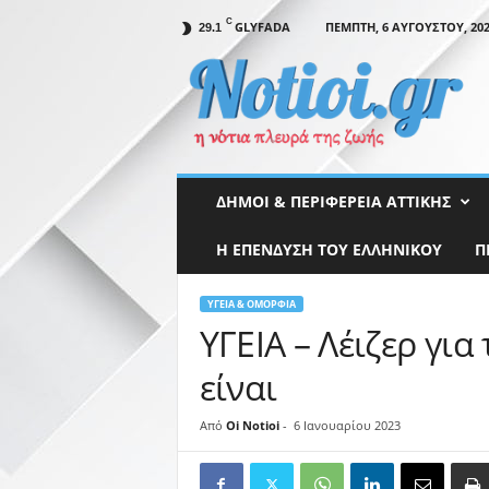
C
GLYFADA
ΠΈΜΠΤΗ, 6 ΑΥΓΟΎΣΤΟΥ, 20
29.1
N
o
t
i
o
i
.
ΔΉΜΟΙ & ΠΕΡΙΦΈΡΕΙΑ ΑΤΤΙΚΉΣ
g
r
Η ΕΠΕΝΔΥΣΗ ΤΟΥ ΕΛΛΗΝΙΚΟΥ
Π
ΥΓΕΊΑ & ΟΜΟΡΦΙΆ
ΥΓΕΙΑ – Λέιζερ γι
είναι
Από
Oi Notioi
-
6 Ιανουαρίου 2023