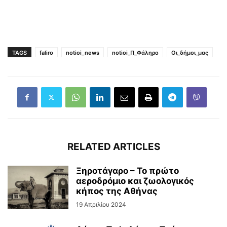
TAGS
faliro
notioi_news
notioi_Π_Φάληρο
Οι_δήμοι_μας
RELATED ARTICLES
Ξηροτάγαρο – Το πρώτο
αεροδρόμιο και ζωολογικός
κήπος της Αθήνας
19 Απριλίου 2024