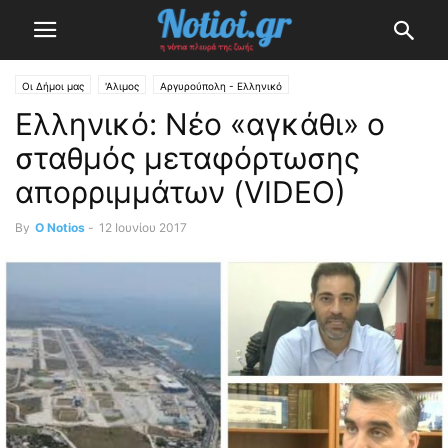
Οι Δήμοι μας
'Αλιμος
Αργυρούπολη - Ελληνικό
Ελληνικό: Νέο «αγκάθι» ο
σταθμός μεταφόρτωσης
απορριμμάτων (VIDEΟ)
By
O Notios
-
12 Ιουνίου 2017