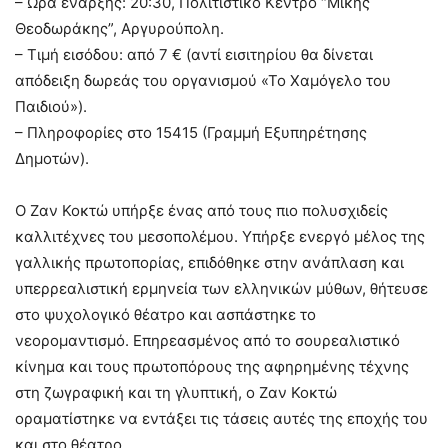
– Ώρα έναρξης: 20:30, Πολιτιστικό Κέντρο “Μίκης
Θεοδωράκης”, Αργυρούπολη.
– Τιμή εισόδου: από 7 € (αντί εισιτηρίου θα δίνεται
απόδειξη δωρεάς του οργανισμού «Το Χαμόγελο του
Παιδιού»).
– Πληροφορίες στο 15415 (Γραμμή Εξυπηρέτησης
Δημοτών).
Ο Ζαν Κοκτώ υπήρξε ένας από τους πιο πολυσχιδείς
καλλιτέχνες του μεσοπολέμου. Υπήρξε ενεργό μέλος της
γαλλικής πρωτοπορίας, επιδόθηκε στην ανάπλαση και
υπερρεαλιστική ερμηνεία των ελληνικών μύθων, θήτευσε
στο ψυχολογικό θέατρο και ασπάστηκε το
νεορομαντισμό. Επηρεασμένος από το σουρεαλιστικό
κίνημα και τους πρωτοπόρους της αφηρημένης τέχνης
στη ζωγραφική και τη γλυπτική, ο Ζαν Κοκτώ
οραματίστηκε να εντάξει τις τάσεις αυτές της εποχής του
και στο θέατρο.