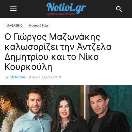
MAGAZINO
Μουσικά Νέα
Ο Γιώργος Μαζωνάκης
καλωσορίζει την Άντζελα
Δημητρίου και το Νίκο
Κουρκούλη
By
Oi Notioi
-
8 Δεκεμβρίου 2018