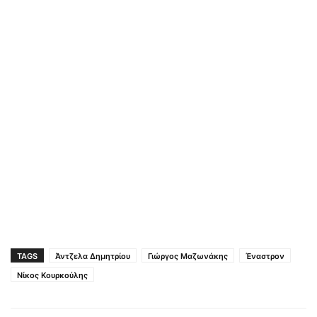
TAGS
Άντζελα Δημητρίου
Γιώργος Μαζωνάκης
Έναστρον
Νίκος Κουρκούλης