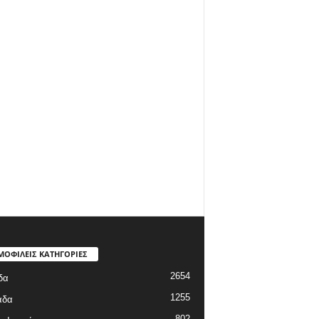
ΜΟΦΙΛΕΙΣ ΚΑΤΗΓΟΡΙΕΣ
2654
δα
1255
άδα
802