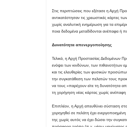
Στις περιπτώσεις που εξέτασε η Αρχή Π
αντικατέστησαν τις χρεωστικές κάρτες τω
χωρίς αναλυτική ενημέρωση για τα επιμέρ
ποια δεδομένα μεταδίδονται ανέπαφα ή πο
Δυνατότητα απενεργοποίησης
Τελικά, η Αρχή Προστασίας Δεδομένων Πρ
ενόψει των κινδύνων, των πιθανοτήτων εμ
και τις ελευθερίες των φυσικών προσώπω
την συγκατάθεση των πελατών τους προκε
να τους «παρέχουν είτε τη δυνατότητα απ
τη χορήγηση νέας κάρτας χωρίς ανέπαφη 
Επιπλέον, η Αρχή απευθύνει σύσταση στα
χορηγηθεί σε πελάτη έχει ενεργοποιημένη
της χωρίς αυτός να έχει δώσει την συγκατ
πρόσφορο τρόπο (π.χ. μέσω μηνύματος η