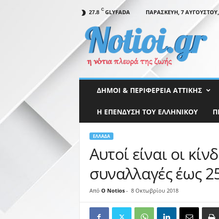
C
GLYFADA
ΠΑΡΑΣΚΕΥΉ, 7 ΑΥΓΟΎΣΤΟΥ,
27.8
N
o
t
i
o
i
.
ΔΉΜΟΙ & ΠΕΡΙΦΈΡΕΙΑ ΑΤΤΙΚΉΣ
g
r
Η ΕΠΕΝΔΥΣΗ ΤΟΥ ΕΛΛΗΝΙΚΟΥ
Π
ΕΛΛΆΔΑ
Αυτοί είναι οι κίν
συναλλαγές έως 2
Από
O Notios
-
8 Οκτωβρίου 2018