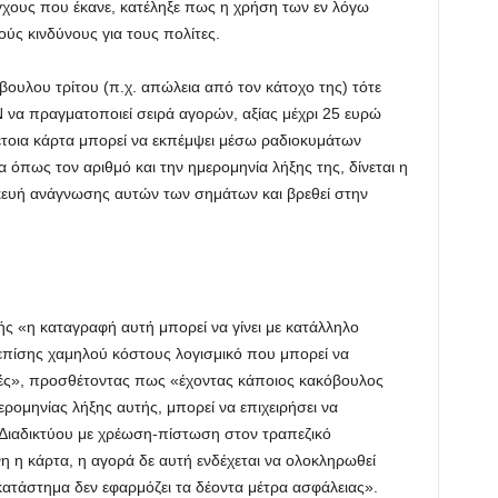
γχους που έκανε, κατέληξε πως η χρήση των εν λόγω
ύς κινδύνους για τους πολίτες.
βουλου τρίτου (π.χ. απώλεια από τον κάτοχο της) τότε
 να πραγματοποιεί σειρά αγορών, αξίας μέχρι 25 ευρώ
τέτοια κάρτα μπορεί να εκπέμψει μέσω ραδιοκυμάτων
πως τον αριθμό και την ημερομηνία λήξης της, δίνεται η
κευή ανάγνωσης αυτών των σημάτων και βρεθεί στην
 «η καταγραφή αυτή μπορεί να γίνει με κατάλληλο
 επίσης χαμηλού κόστους λογισμικό που μπορεί να
υές», προσθέτοντας πως «έχοντας κάποιος κακόβουλος
ρομηνίας λήξης αυτής, μπορεί να επιχειρήσει να
Διαδικτύου με χρέωση-πίστωση στον τραπεζικό
η η κάρτα, η αγορά δε αυτή ενδέχεται να ολοκληρωθεί
κατάστημα δεν εφαρμόζει τα δέοντα μέτρα ασφάλειας».