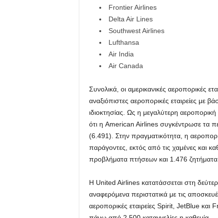
Frontier Airlines
Delta Air Lines
Southwest Airlines
Lufthansa
Air India
Air Canada
Συνολικά, οι αμερικανικές αεροπορικές ετα
αναξιόπιστες αεροπορικές εταιρείες με βά
ιδιοκτησίας. Ως η μεγαλύτερη αεροπορική 
ότι η American Airlines συγκέντρωσε τα 
(6.491). Στην πραγματικότητα, η αεροπορι
παράγοντες, εκτός από τις χαμένες και κ
προβλήματα πτήσεων και 1.476 ζητήματα
Η United Airlines κατατάσσεται στη δεύτερ
αναφερόμενα περιστατικά με τις αποσκευ
αεροπορικές εταιρείες Spirit, JetBlue και
πάνω από 2.500 καταγγελίες η καθεμία.