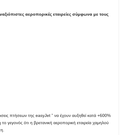
ναξιόπιστες αεροπορικές εταιρείες σύμφωνα με τους
ώσεις πτήσεων της easyJet ” να έχουν αυξηθεί κατά +600%
η το γεγονός ότι η βρετανική αεροπορική εταιρεία χαμηλού
η.