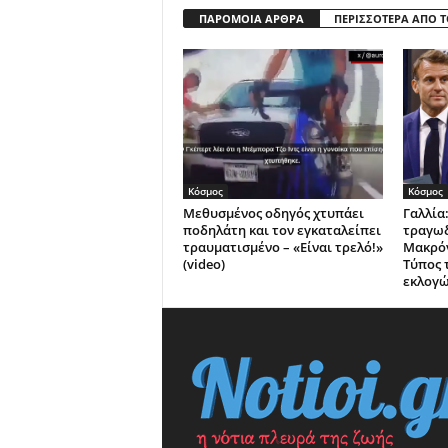
ΠΑΡΟΜΟΙΑ ΑΡΘΡΑ
ΠΕΡΙΣΣΟΤΕΡΑ ΑΠΟ 
Κόσμος
Κόσμος
Μεθυσμένος οδηγός χτυπάει
Γαλλία:
ποδηλάτη και τον εγκαταλείπει
τραγωδ
τραυματισμένο – «Είναι τρελό!»
Μακρόν
(video)
Τύπος 
εκλογ