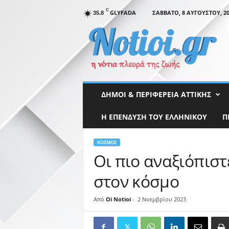
C
GLYFADA
ΣΆΒΒΑΤΟ, 8 ΑΥΓΟΎΣΤΟΥ, 20
35.8
N
o
t
i
o
i
.
ΔΉΜΟΙ & ΠΕΡΙΦΈΡΕΙΑ ΑΤΤΙΚΉΣ
g
r
Η ΕΠΕΝΔΥΣΗ ΤΟΥ ΕΛΛΗΝΙΚΟΥ
Π
ΚΌΣΜΟΣ
Οι πιο αναξιόπιστ
στον κόσμο
Από
Oi Notioi
-
2 Νοεμβρίου 2023