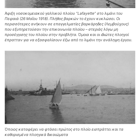
Άφιξη νοσοκομειακού γαλλικού πλοίου “Lafayette” στο λιμάνι του
Πειραιά (26 Μαΐου 1918). Πλήθος βαρκών το έχουν κυκλώσει. Οι
περισσότερες ανήκουν σε επαγγελματίες βαρκάρηδες (Λεμβούχους)
που εξυπηρετούσαν την επικοινωνία πλοίου – στεριάς λόγω μη
προσέγγισης του πλοίου στην προβλήτα. Όμοια και οι ιδιώτες πλοηγοί
έπρατταν για να εξασφαλίσουν έξω από το λιμάνι την ανάληψη έργου.
Όποιος καταφέρει να φτάσει πρώτος στο πλοίο εισπράττει και τα
καθορισμένα πλοηγικά δικαιώματα