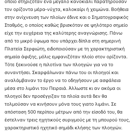
οποίο στηριζόταν ένα μεγάλο κανοκιάλι παρατηρούσαν
τον ορίζοντα μέρα-νύχτα, καλοκαίρι ή χειμώνα. Βοήθεια
στην ανίχνευση των πλοίων έδινε και ο Σηματογραφικός
Σταθμός, ο οποίος καθώς βρισκόταν σε ψηλότερο σημείο
είχε την ευχέρεια της καλύτερης αναγνώρισης. Πάνω
από το μικρό ύψωμα που υπάρχει δίπλα στη σημερινή
Πλατεία Σερφιώτη, ειδοποιούσαν με τη χαρακτηριστική
σημαία άφιξης, μόλις εμφανιζόταν πλοίο στον ορίζοντα.
Τότε ξεκινούσε η πιλοτίνα των πλοηγών για να το
συναντήσει. Σκαρφάλωναν πάνω του οι πλοηγοί και
αναλάμβαναν το έργο να το οδηγήσουν με ασφάλεια
μέσα στο λιμάνι του Πειραιά. Άλλωστε κι αν ακόμα οι
πλοηγοί δεν προσέγγιζαν τα πλοία αυτά δεν θα
τολμούσαν να κινήσουν μόνα τους γιατο λιμάνι. Σε
απόσταση 500 περίπου μέτρων από την είσοδό του, θα
έστελναν τρεις ηχητικούς συριγμούς με τη μπουρού τους,
χαρακτηριστικό ηχητικό σημάδι κλήσης των πλοηγών.