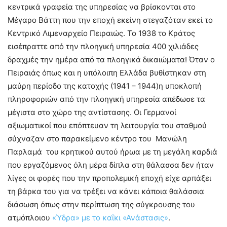
κεντρικά γραφεία της υπηρεσίας να βρίσκονται στο
Μέγαρο Βάττη που την εποχή εκείνη στεγαζόταν εκεί το
Κεντρικό Λιμεναρχείο Πειραιώς. Το 1938 το Κράτος
εισέπραττε από την πλοηγική υπηρεσία 400 χιλιάδες
δραχμές την ημέρα από τα πλοηγικά δικαιώματα! Όταν ο
Πειραιάς όπως και η υπόλοιπη Ελλάδα βυθίστηκαν στη
μαύρη περίοδο της κατοχής (1941 – 1944)η υποκλοπή
πληροφοριών από την πλοηγική υπηρεσία απέδωσε τα
μέγιστα στο χώρο της αντίστασης. Οι Γερμανοί
αξιωματικοί που επόπτευαν τη λειτουργία του σταθμού
σύχναζαν στο παρακείμενο κέντρο του Μανώλη
Παρλαμά του κρητικού αυτού ήρωα με τη μεγάλη καρδιά
που εργαζόμενος όλη μέρα δίπλα στη θάλασσα δεν ήταν
λίγες οι φορές που την προπολεμική εποχή είχε αρπάξει
τη βάρκα του για να τρέξει να κάνει κάποια θαλάσσια
διάσωση όπως στην περίπτωση της σύγκρουσης του
ατμόπλοιου
«
Ύδρα» με το καΐκι «Ανάστασις
»
.