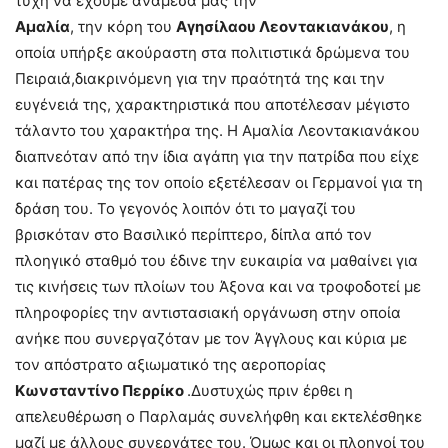
τύχη να έχουμε ανάμεσά μας την
Αμαλία
, την κόρη του
Αγησίλαου
Λεοντακιανάκου
, η
οποία υπήρξε ακούραστη στα πολιτιστικά δρώμενα του
Πειραιά,διακρινόμενη για την πραότητά της και την
ευγένειά της, χαρακτηριστικά που αποτέλεσαν μέγιστο
τάλαντο του χαρακτήρα της. Η Αμαλία Λεοντακιανάκου
διαπνεόταν από την ίδια αγάπη για την πατρίδα που είχε
και πατέρας της τον οποίο εξετέλεσαν οι Γερμανοί για τη
δράση του. Το γεγονός λοιπόν ότι το μαγαζί του
βρισκόταν στο Βασιλικό περίπτερο, δίπλα από τον
πλοηγικό σταθμό του έδινε την ευκαιρία να μαθαίνει για
τις κινήσεις των πλοίων του Άξονα και να τροφοδοτεί με
πληροφορίες την αντιστασιακή οργάνωση στην οποία
ανήκε που συνεργαζόταν με τον Άγγλους και κύρια με
τον απόστρατο αξιωματικό της αεροπορίας
Κωνσταντίνο
Περρίκο
.Δυστυχώς πριν έρθει η
απελευθέρωση ο Παρλαμάς συνελήφθη και εκτελέσθηκε
μαζί με άλλους συνεργάτες του. Όμως και οι πλοηγοί του