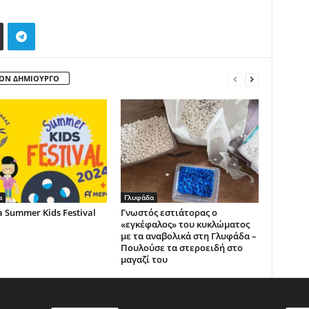
ΤΟΝ ΔΗΜΙΟΥΡΓΟ
α
Γλυφάδα
a Summer Kids Festival
Γνωστός εστιάτορας ο
«εγκέφαλος» του κυκλώματος
με τα αναβολικά στη Γλυφάδα –
Πουλούσε τα στεροειδή στο
μαγαζί του