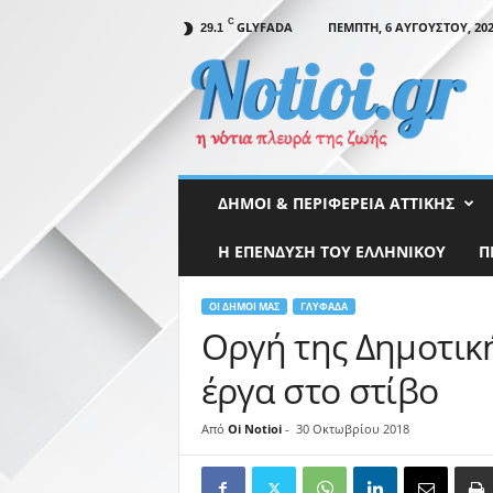
C
GLYFADA
ΠΈΜΠΤΗ, 6 ΑΥΓΟΎΣΤΟΥ, 20
29.1
N
o
t
i
o
i
.
ΔΉΜΟΙ & ΠΕΡΙΦΈΡΕΙΑ ΑΤΤΙΚΉΣ
g
r
Η ΕΠΕΝΔΥΣΗ ΤΟΥ ΕΛΛΗΝΙΚΟΥ
Π
ΟΙ ΔΉΜΟΙ ΜΑΣ
ΓΛΥΦΆΔΑ
Οργή της Δημοτικ
έργα στο στίβο
Από
Oi Notioi
-
30 Οκτωβρίου 2018