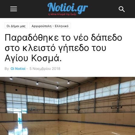
Οι Δήμοι μας
Αργυρούπολη - Ελληνικό
Παραδόθηκε το νέο δάπεδο
στο κλειστό γήπεδο του
Αγίου Κοσμά.
By
Oi Notioi
-
5 Νοεμβρίου 2018