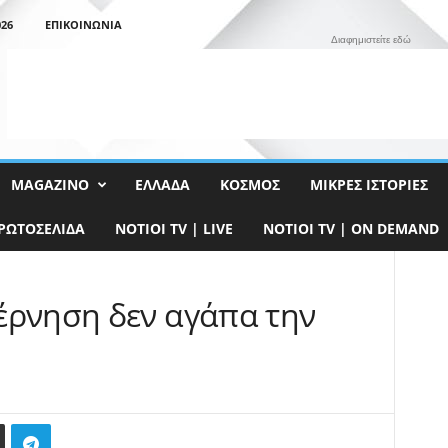
26
ΕΠΙΚΟΙΝΩΝΊΑ
Διαφημιστείτε εδώ
MAGAZINO
ΕΛΛΆΔΑ
ΚΌΣΜΟΣ
ΜΙΚΡΈΣ ΙΣΤΟΡΊΕΣ
ΡΩΤΟΣΈΛΙΔΑ
NOTIOI TV | LIVE
NOTIOI TV | ON DEMAND
έρνηση δεν αγάπα την