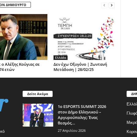
ΤΟΝ ΔΗΜΙΟΥΡΓΟ
Ελλάδα
 ο Αλέξης Κούγιας σε
Δεν έχω Οξυγόνο | Ζωντανή
 74 ετών
Μετάδοση | 28/02/25
Δείτε Ακόμα
ΔΗ
Ελλά
1ο ESPORTS SUMMIT 2026
στον Δήμο Ελληνικού –
Γλυφ
Αργυρούπολης: Ένας
θεσμός...
Μικρέ
27 Απριλίου 2026
ικό
Κορον