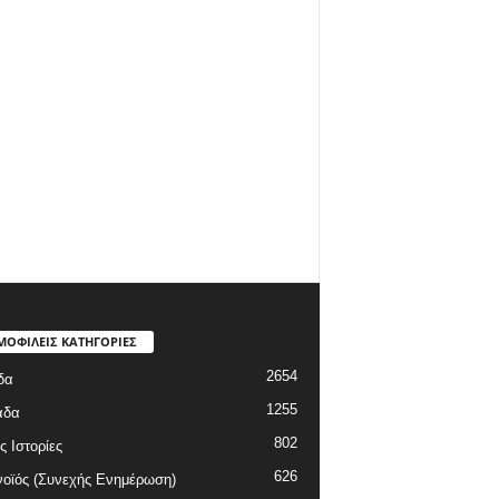
ΜΟΦΙΛΕΙΣ ΚΑΤΗΓΟΡΙΕΣ
2654
δα
1255
άδα
802
ς Ιστορίες
626
οϊός (Συνεχής Ενημέρωση)