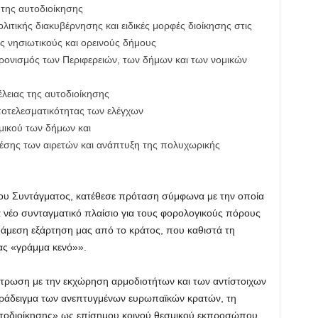
 της αυτοδιοίκησης
τικής διακυβέρνησης και ειδικές μορφές διοίκησης στις
ύς νησιωτικούς και ορεινούς δήμους
ρονισμός των Περιφερειών, των δήμων και των νομικών
έλειας της αυτοδιοίκησης
αποτελεσματικότητας των ελέγχων
μικού των δήμων και
θέσης των αιρετών και ανάπτυξη της πολυχωρικής
ου Συντάγματος, κατέθεσε πρόταση σύμφωνα με την οποία
α νέο συνταγματικό πλαίσιο για τους φορολογικούς πόρους
άμεση εξάρτηση μας από το κράτος, που καθιστά τη
ας «γράμμα κενό»».
ντρωση με την εκχώρηση αρμοδιοτήτων και των αντίστοιχων
ράδειγμα των ανεπτυγμένων ευρωπαϊκών κρατών, τη
τοδιοίκησης» ως επίσημου κοινού θεσμικού εκπροσώπου