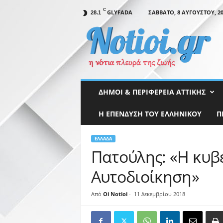
C
GLYFADA
ΣΆΒΒΑΤΟ, 8 ΑΥΓΟΎΣΤΟΥ, 20
28.1
N
o
t
i
o
i
.
ΔΉΜΟΙ & ΠΕΡΙΦΈΡΕΙΑ ΑΤΤΙΚΉΣ
g
r
Η ΕΠΕΝΔΥΣΗ ΤΟΥ ΕΛΛΗΝΙΚΟΥ
Π
ΕΛΛΆΔΑ
Πατούλης: «Η κυβ
Αυτοδιοίκηση»
Από
Oi Notioi
-
11 Δεκεμβρίου 2018