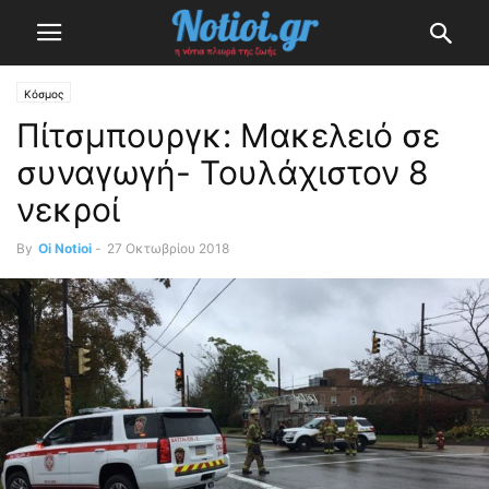
Κόσμος
Πίτσμπουργκ: Μακελειό σε
συναγωγή- Τουλάχιστον 8
νεκροί
By
Oi Notioi
-
27 Οκτωβρίου 2018