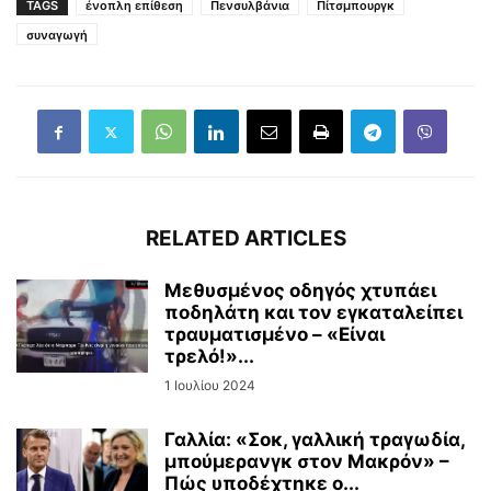
TAGS
ένοπλη επίθεση
Πενσυλβάνια
Πίτσμπουργκ
συναγωγή
RELATED ARTICLES
Μεθυσμένος οδηγός χτυπάει
ποδηλάτη και τον εγκαταλείπει
τραυματισμένο – «Είναι
τρελό!»...
1 Ιουλίου 2024
Γαλλία: «Σοκ, γαλλική τραγωδία,
μπούμερανγκ στον Μακρόν» –
Πώς υποδέχτηκε ο...